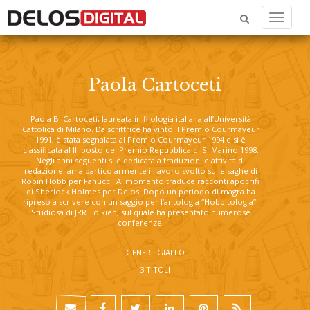
Menu
Paola Cartoceti
Paola B. Cartoceti, laureata in filologia italiana all’Università
Cattolica di Milano. Da scrittrice ha vinto il Premio Courmayeur
1991, è stata segnalata al Premio Courmayeur 1994 e si è
classificata al III posto del Premio Repubblica di S. Marino 1998.
Negli anni seguenti si è dedicata a traduzioni e attività di
redazione: ama particolarmente il lavoro svolto sulle saghe di
Robin Hobb per Fanucci. Al momento traduce racconti apocrifi
di Sherlock Holmes per Delos. Dopo un periodo di magra ha
ripreso a scrivere con un saggio per l’antologia “Hobbitologia”.
Studiosa di JRR Tolkien, sul quale ha presentato numerose
conferenze.
GENERI: GIALLO
3 TITOLI