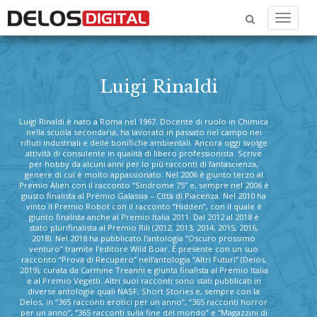
Menu
Luigi Rinaldi
Luigi Rinaldi è nato a Roma nel 1967. Docente di ruolo in Chimica
nella scuola secondaria, ha lavorato in passato nel campo nei
rifiuti industriali e delle bonifiche ambientali. Ancora oggi svolge
attività di consulente in qualità di libero professionista. Scrive
per hobby da alcuni anni per lo più racconti di fantascienza,
genere di cui è molto appassionato. Nel 2006 è giunto terzo al
Premio Alien con il racconto “Sindrome 75” e, sempre nel 2006 è
giusto finalista al Premio Galassia – Città di Piacenza. Nel 2010 ha
vinto il Premio Robot con il racconto “Hidden”, con il quale è
giunto finalista anche al Premio Italia 2011. Dal 2012 al 2018 è
stato plurifinalista al Premio Rill (2012, 2013, 2014, 2015, 2016,
2018). Nel 2018 ha pubblicato l’antologia “Oscuro prossimo
venturo” tramite l’editore Wild Boar. È presente con un suo
racconto “Prova di Recupero” nell’antologia “Altri Futuri” (Delos,
2019), curata da Carmine Treanni e giunta finalista al Premio Italia
e al Premio Vegetti. Altri suoi racconti sono stati pubblicati in
diverse antologie quali NASF, Short Stories e, sempre con la
Delos, in “365 racconti erotici per un anno”, “365 racconti horror
per un anno”, “365 racconti sulla fine del mondo” e “Magazzini di