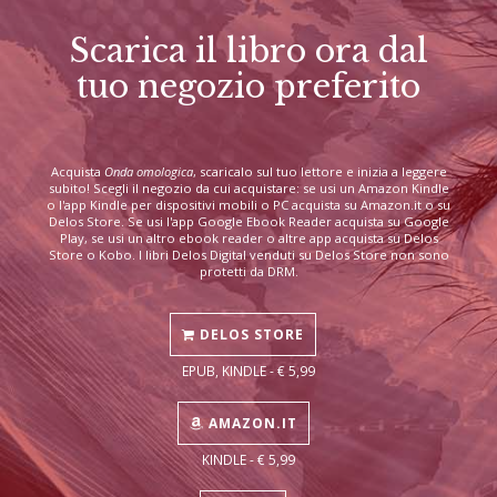
Scarica il libro ora dal
tuo negozio preferito
Acquista
Onda omologica
, scaricalo sul tuo lettore e inizia a leggere
subito! Scegli il negozio da cui acquistare: se usi un Amazon Kindle
o l'app Kindle per dispositivi mobili o PC acquista su Amazon.it o su
Delos Store. Se usi l'app Google Ebook Reader acquista su Google
Play, se usi un altro ebook reader o altre app acquista su Delos
Store o Kobo. I libri Delos Digital venduti su Delos Store non sono
protetti da DRM.
DELOS STORE
EPUB, KINDLE - € 5,99
AMAZON.IT
KINDLE - € 5,99