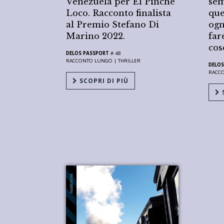
Venezuela per El Pinche
sem
Loco. Racconto finalista
que
al Premio Stefano Di
ogn
Marino 2022.
far
cos
DELOS PASSPORT
# 48
RACCONTO LUNGO |
THRILLER
DELOS
RACC
SCOPRI DI PIÙ
S