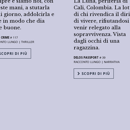
pre e siamo noi, con
La Luna, periferia di
ste mani, a stutarla
Cali, Colombia. La lot
i giorno, addolcirla e
di chi rivendica il dir
e in modo che dia
di vivere, rifiutandosi
e buone.
venir relegato alla
sopravvivenza. Vista
 CRIME
# 117
dagli occhi di una
ONTO LUNGO |
THRILLER
ragazzina.
COPRI DI PIÙ
DELOS PASSPORT
# 39
RACCONTO LUNGO |
NARRATIVA
SCOPRI DI PIÙ