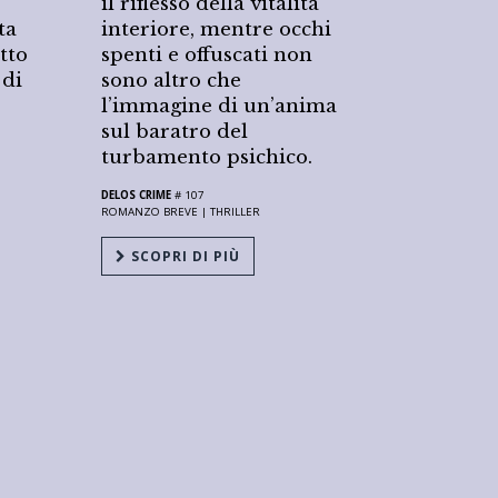
il riflesso della vitalità
ta
interiore, mentre occhi
itto
spenti e offuscati non
 di
sono altro che
l’immagine di un’anima
sul baratro del
turbamento psichico.
DELOS CRIME
# 107
ROMANZO BREVE |
THRILLER
SCOPRI DI PIÙ