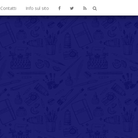
Contatti
Info sul sito