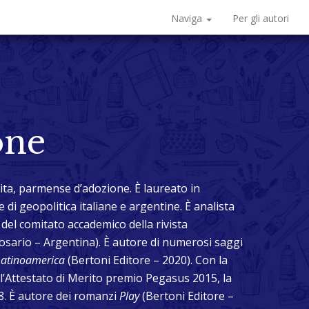
Naviga
Per gli autori
one
cita, parmense d’adozione. È laureato in
 di geopolitica italiane e argentine. È analista
el comitato accademico della rivista
osario – Argentina). È autore di numerosi saggi
atinoamerica
(Bertoni Editore – 2020). Con la
l’Attestato di Merito premio Pegasus 2015, la
8. È autore dei romanzi
Play
(Bertoni Editore –