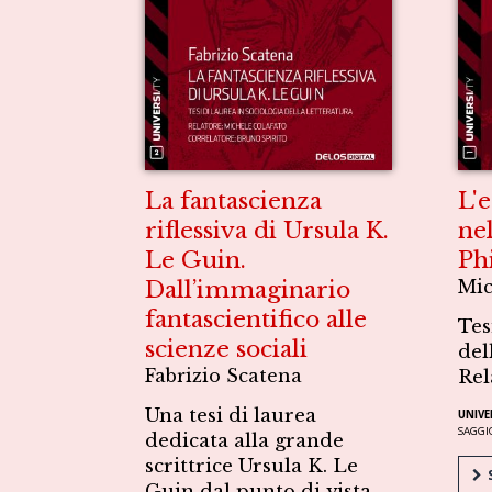
La fantascienza
L'
riflessiva di Ursula K.
ne
Le Guin.
Ph
Dall’immaginario
Mic
fantascientifico alle
Tes
scienze sociali
del
Fabrizio Scatena
Rel
Una tesi di laurea
UNIVE
SAGGI
dedicata alla grande
scrittrice Ursula K. Le
S
Guin dal punto di vista