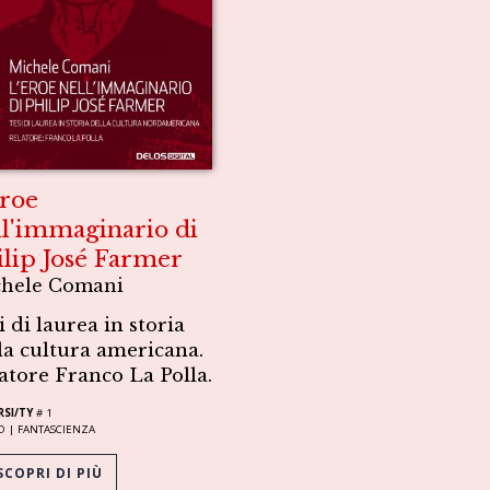
eroe
ll'immaginario di
ilip José Farmer
hele Comani
i di laurea in storia
la cultura americana.
atore Franco La Polla.
RSI/TY
# 1
O |
FANTASCIENZA
COPRI DI PIÙ