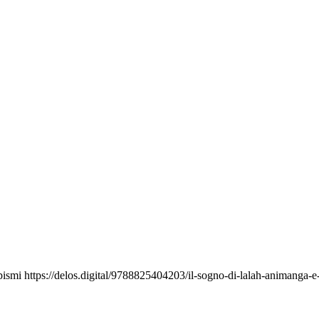
opismi
https://delos.digital/9788825404203/il-sogno-di-lalah-animanga-e