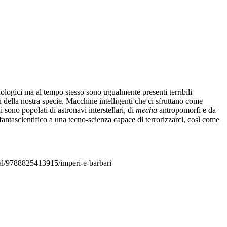
cnologici ma al tempo stesso sono ugualmente presenti terribili
 della nostra specie. Macchine intelligenti che ci sfruttano come
 sono popolati di astronavi interstellari, di
mecha
antropomorfi e da
antascientifico a una tecno-scienza capace di terrorizzarci, così come
ital/9788825413915/imperi-e-barbari