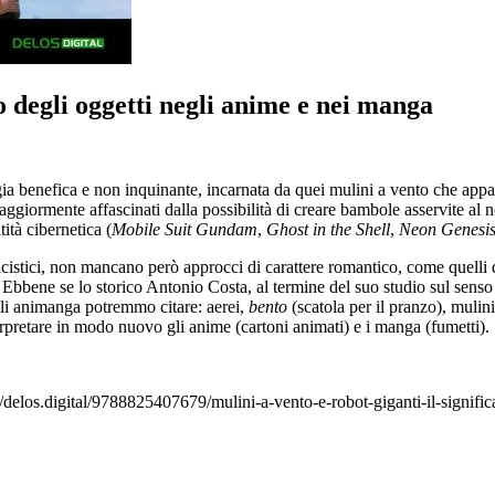
to degli oggetti negli anime e nei manga
 benefica e non inquinante, incarnata da quei mulini a vento che appaio
maggiormente affascinati dalla possibilità di creare bambole asservite al n
ità cibernetica (
Mobile Suit Gundam
,
Ghost in the Shell
,
Neon Genesis
eticistici, non mancano però approcci di carattere romantico, come quelli
. Ebbene se lo storico Antonio Costa, al termine del suo studio sul senso 
agli animanga potremmo citare: aerei,
bento
(scatola per il pranzo), mulin
terpretare in modo nuovo gli anime (cartoni animati) e i manga (fumetti).
//delos.digital/9788825407679/mulini-a-vento-e-robot-giganti-il-signifi