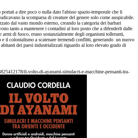
rtati a dire poco o nulla dato l'abisso spazio-temporale che li
giudicavano la scomparsa di creature del genere solo come auspicabile.
lizzato dal vasto mondo esterno, creando la categoria dei barbari
no tanto a mantenere i contadini al loro posto che a difenderli dalle
e armi di fuoco, erano sostanzialmente degli organismi tolleranti,
smo e il colonialismo a scatenare tremendi conflitti, generando un nuovo
itanti dei paesi industrializzati riguardo al loro elevato grado di
788825412178/il-volto-di-ayanami-simulacri-e-macchine-pensanti-tra-