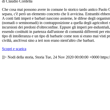
di Claudio Cordella
Che cosa mai possono avere in comune lo storico tardo antico Paolo O
separa, c'è però un elemento concreto che li avvicina. Entrambi ebbero
A conti fatti imperi e barbari nascono assieme, le difese degli organism
(nomadi o seminomadi) in contrapposizione a quella degli agricoltori s
incursioni dei predoni d'oltreconfine. Eppure gli imperi pre-industrial
essendo costituiti in partenza dall'unione di comunità differenti per et
tipo di intolleranza e un tipo di barbarie come non si erano mai visti 
civiltà, anch'essi sino a ieri non erano nient'altro che barbari.
Scopri e scarica
]]>
Nodi della storia, Storia
Tue, 24 Nov 2020 00:00:00 +0000
https: