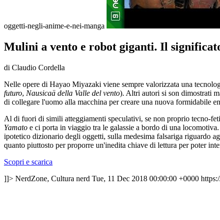
oggetti-negli-anime-e-nei-manga
Mulini a vento e robot giganti. Il significa
di Claudio Cordella
Nelle opere di Hayao Miyazaki viene sempre valorizzata una tecnologia
futuro
,
Nausicaä della Valle del vento
). Altri autori si son dimostrati 
di collegare l'uomo alla macchina per creare una nuova formidabile ent
Al di fuori di simili atteggiamenti speculativi, se non proprio tecno-f
Yamato
e ci porta in viaggio tra le galassie a bordo di una locomotiva
ipotetico dizionario degli oggetti, sulla medesima falsariga riguardo 
quanto piuttosto per proporre un'inedita chiave di lettura per poter in
Scopri e scarica
]]>
NerdZone, Cultura nerd
Tue, 11 Dec 2018 00:00:00 +0000
https: