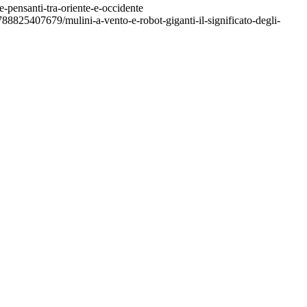
-pensanti-tra-oriente-e-occidente
/9788825407679/mulini-a-vento-e-robot-giganti-il-significato-degli-