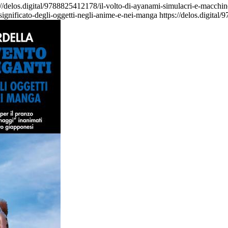
://delos.digital/9788825412178/il-volto-di-ayanami-simulacri-e-macchine
-significato-degli-oggetti-negli-anime-e-nei-manga
https://delos.digital