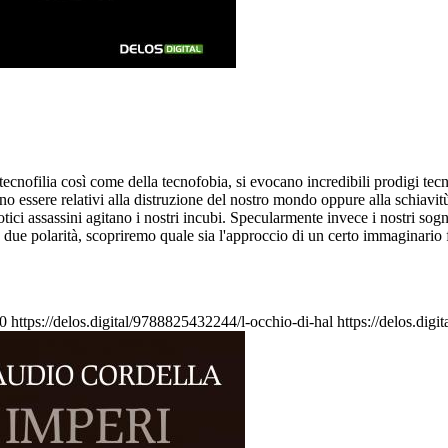
la tecnofilia così come della tecnofobia, si evocano incredibili prodigi te
o essere relativi alla distruzione del nostro mondo oppure alla schiavitù
ici assassini agitano i nostri incubi. Specularmente invece i nostri sogni
 due polarità, scopriremo quale sia l'approccio di un certo immaginario f
0
https://delos.digital/9788825432244/l-occhio-di-hal
https://delos.dig