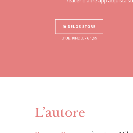
reader o altre app acquista su
DELOS STORE
EPUB, KINDLE - € 1,99
L’autore