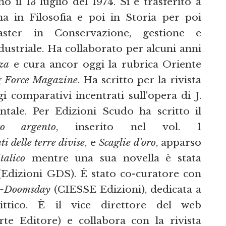
 il 13 luglio del 1974. Si è trasferito a
a in Filosofia e poi in Storia per poi
ster in Conservazione, gestione e
ustriale. Ha collaborato per alcuni anni
za
e cura ancor oggi la rubrica Oriente
g Force Magazine
. Ha scritto per la rivista
i comparativi incentrati sull'opera di J.
ntale. Per Edizioni Scudo ha scritto il
o argento
, inserito nel vol. 1
 delle terre divise
, e
Scaglie d'oro
, apparso
talico
mentre una sua novella è stata
Edizioni GDS). È stato co-curatore con
-Doomsday
(CIESSE Edizioni), dedicata a
ittico. È il vice direttore del web
te Editore) e collabora con la rivista