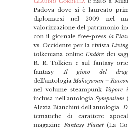
Claudio Cordella
è nato a Milano
Padova dove si è laureato prim
diplomarsi nel 2009 nel ma
valorizzazione del patrimonio ind
con il giornale free-press
la Piaz
vs. Occidente per la rivista
Livin
tolkeniana online
Endóre
dei sagg
R. R. Tolkien e sul fantasy orie
fantasy
Il gioco del drag
dell'antologia
Mahayavan – Racconti
nel volume steampunk
Vapore i
inclusa nell'antologia
Symposium
(
Alexia Bianchini dell'antologia
D
tematiche di carattere apocal
magazine
Fantasy Planet
(La Cor