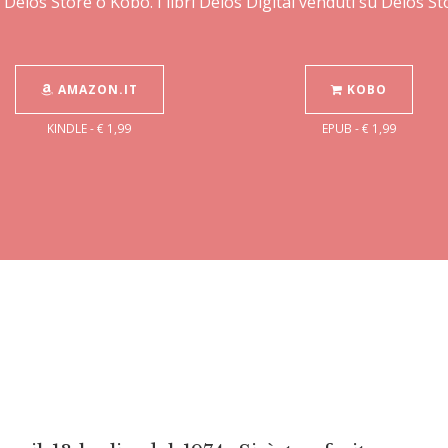
 Delos Store o Kobo. I libri Delos Digital venduti su Delos 
AMAZON.IT
KOBO
KINDLE - € 1,99
EPUB - € 1,99