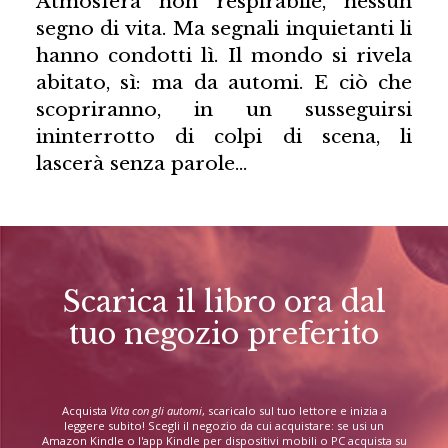
Atmosfera non respirabile, nessun
segno di vita. Ma segnali inquietanti li
hanno condotti lì. Il mondo si rivela
abitato, sì: ma da automi. E ciò che
scopriranno, in un susseguirsi
ininterrotto di colpi di scena, li
lascerà senza parole…
Scarica il libro ora dal
tuo negozio preferito
Acquista
Vita con gli automi
, scaricalo sul tuo lettore e inizia a
leggere subito! Scegli il negozio da cui acquistare: se usi un
Amazon Kindle o l'app Kindle per dispositivi mobili o PC acquista su