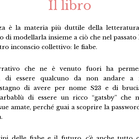
Il libro
za è la materia più duttile della letteratur
o di modellarla insieme a ciò che nel passato
tro inconscio collettivo: le fiabe.
rrativo che ne è venuto fuori ha permes
 di essere qualcuno da non andare a ri
 stagno di avere per nome S23 e di bruci
 Barbablù di essere un ricco “gatsby” che 
sue amate, perché guai a scoprire la passwor
.
ipi delle fiabe e il futuro, c’è anche tutto