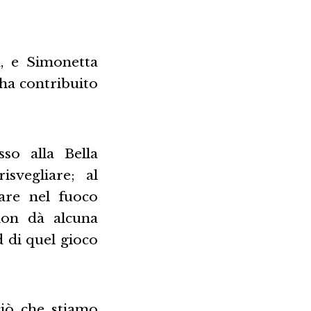
a, e Simonetta
 ha contribuito
so alla Bella
svegliare; al
are nel fuoco
non dà alcuna
d di quel gioco
 ciò che stiamo