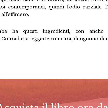
i contemporanei, quindi l’odio razziale, l’
 all’effimero.
iaba ha questi ingredienti, con anche p
Conrad e, a leggerle con cura, di ognuno di n
Acquista il libro ora da