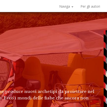
Naviga
Per gli autori
che produce nuovi archetipi da proiettare nel
o. Ecco i mondi delle fiabe che ancora non