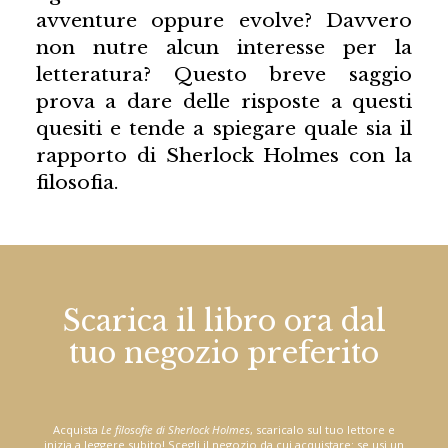
avventure oppure evolve? Davvero
non nutre alcun interesse per la
letteratura? Questo breve saggio
prova a dare delle risposte a questi
quesiti e tende a spiegare quale sia il
rapporto di Sherlock Holmes con la
filosofia.
Scarica il libro ora dal
tuo negozio preferito
Acquista
Le filosofie di Sherlock Holmes
, scaricalo sul tuo lettore e
inizia a leggere subito! Scegli il negozio da cui acquistare: se usi un