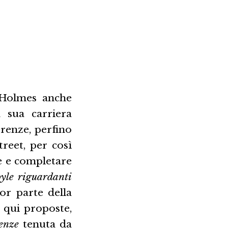
 Holmes anche
 sua carriera
erenze, perfino
reet, per così
re e completare
oyle riguardanti
or parte della
 qui proposte,
enze
tenuta da