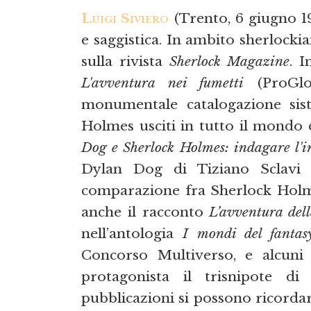
Luigi Siviero
(Trento, 6 giugno 197
e saggistica. In ambito sherlocki
sulla rivista
Sherlock Magazine
. I
L'avventura nei fumetti
(ProGlo 
monumentale catalogazione sist
Holmes usciti in tutto il mondo d
Dog e Sherlock Holmes: indagare l'i
Dylan Dog di Tiziano Sclavi 
comparazione fra Sherlock Holme
anche il racconto
L’avventura dell
nell’antologia
I mondi del fantas
Concorso Multiverso, e alcuni
protagonista il trisnipote d
pubblicazioni si possono ricordar