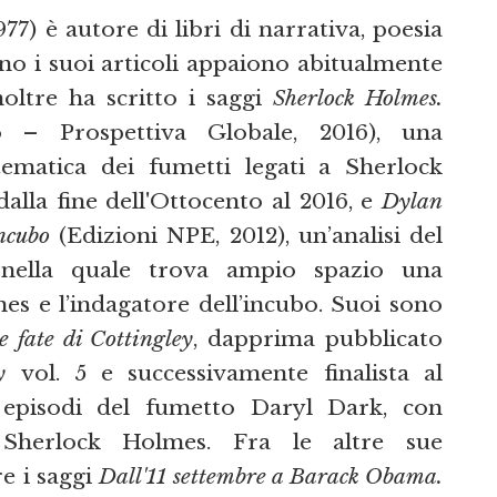
7) è autore di libri di narrativa, poesia
ano i suoi articoli appaiono abitualmente
noltre ha scritto i saggi
Sherlock Holmes.
– Prospettiva Globale, 2016), una
ematica dei fumetti legati a Sherlock
alla fine dell'Ottocento al 2016, e
Dylan
ncubo
(Edizioni NPE, 2012), un’analisi del
nella quale trova ampio spazio una
s e l’indagatore dell’incubo. Suoi sono
e fate di Cottingley
, dapprima pubblicato
y
vol. 5 e successivamente finalista al
 episodi del fumetto Daryl Dark, con
i Sherlock Holmes. Fra le altre sue
e i saggi
Dall'11 settembre a Barack Obama.