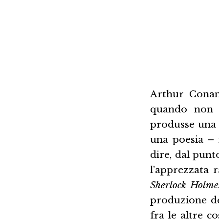
Arthur Conan
quando non n
produsse una g
una poesia – 
dire, dal punt
l’apprezzata 
Sherlock Holme
produzione de
fra le altre c