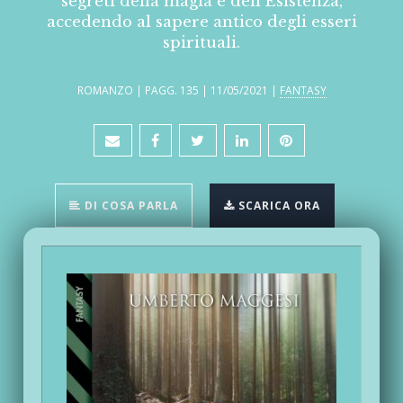
segreti della magia e dell’Esistenza,
accedendo al sapere antico degli esseri
spirituali.
ROMANZO | PAGG. 135 | 11/05/2021 |
FANTASY
DI COSA PARLA
SCARICA ORA