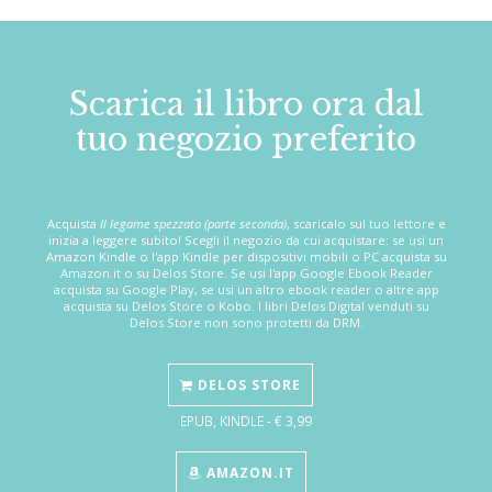
Scarica il libro ora dal
tuo negozio preferito
Acquista
Il legame spezzato (parte seconda)
, scaricalo sul tuo lettore e
inizia a leggere subito! Scegli il negozio da cui acquistare: se usi un
Amazon Kindle o l'app Kindle per dispositivi mobili o PC acquista su
Amazon.it o su Delos Store. Se usi l'app Google Ebook Reader
acquista su Google Play, se usi un altro ebook reader o altre app
acquista su Delos Store o Kobo. I libri Delos Digital venduti su
Delos Store non sono protetti da DRM.
DELOS STORE
EPUB, KINDLE - € 3,99
AMAZON.IT