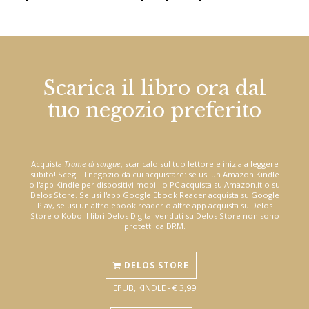
Scarica il libro ora dal
tuo negozio preferito
Acquista
Trame di sangue
, scaricalo sul tuo lettore e inizia a leggere
subito! Scegli il negozio da cui acquistare: se usi un Amazon Kindle
o l'app Kindle per dispositivi mobili o PC acquista su Amazon.it o su
Delos Store. Se usi l'app Google Ebook Reader acquista su Google
Play, se usi un altro ebook reader o altre app acquista su Delos
Store o Kobo. I libri Delos Digital venduti su Delos Store non sono
protetti da DRM.
DELOS STORE
EPUB, KINDLE - € 3,99