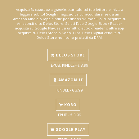
Acquista
La tonaca insanguinata
, scaricalo sul tuo lettore e inizia a
leggere subito! Scegli il negozio da cui acquistare: se usi un
Amazon Kindle o l'app Kindle per dispositivi mobili o PC acquista su
Amazon.it o su Delos Store. Se usi l'app Google Ebook Reader
acquista su Google Play, se usi un altro ebook reader o altre app
acquista su Delos Store o Kobo. I libri Delos Digital venduti su
Delos Store non sono protetti da DRM.
DELOS STORE
EPUB, KINDLE - € 3,99
AMAZON.IT
KINDLE - € 3,99
KOBO
EPUB - € 3,99
GOOGLE PLAY