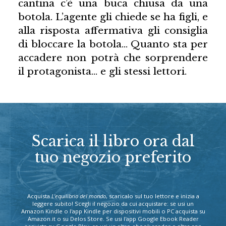
cantina c’è una buca chiusa da una
botola. L’agente gli chiede se ha figli, e
alla risposta affermativa gli consiglia
di bloccare la botola… Quanto sta per
accadere non potrà che sorprendere
il protagonista… e gli stessi lettori.
Scarica il libro ora dal
tuo negozio preferito
Acquista
L'equilibrio del mondo
, scaricalo sul tuo lettore e inizia a
leggere subito! Scegli il negozio da cui acquistare: se usi un
Amazon Kindle o l'app Kindle per dispositivi mobili o PC acquista su
Amazon.it o su Delos Store. Se usi l'app Google Ebook Reader