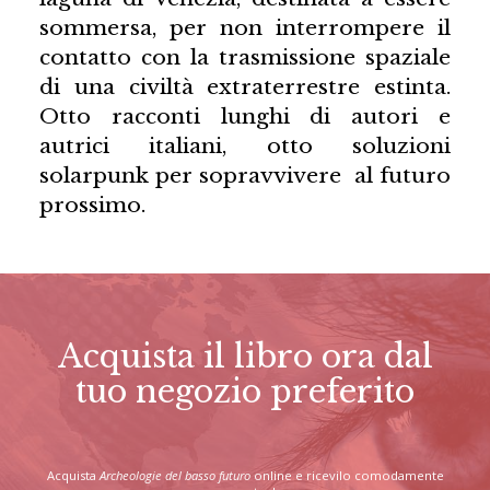
sommersa, per non interrompere il
contatto con la trasmissione spaziale
di una civiltà extraterrestre estinta.
Otto racconti lunghi di autori e
autrici italiani, otto soluzioni
solarpunk per sopravvivere al futuro
prossimo.
Acquista il libro ora dal
tuo negozio preferito
Acquista
Archeologie del basso futuro
online e ricevilo comodamente