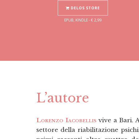
DELOS STORE
EPUB, KINDLE - € 2,99
L’autore
Lorenzo Iacobellis
vive a Bari. 
settore della riabilitazione psich