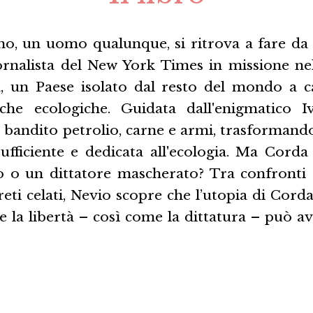
o, un uomo qualunque, si ritrova a fare da
ornalista del New York Times in missione ne
a, un Paese isolato dal resto del mondo a c
tiche ecologiche. Guidata dall'enigmatico 
bandito petrolio, carne e armi, trasformando 
ufficiente e dedicata all'ecologia. Ma Cord
o o un dittatore mascherato? Tra confronti s
eti celati, Nevio scopre che l’utopia di Cor
he la libertà – così come la dittatura – può a