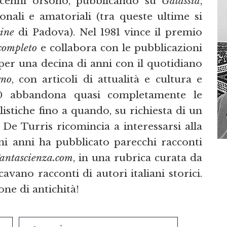
ecenni orsono, pubblicando su
Galassia
,
ionali e amatoriali (tra queste ultime si
ine
di Padova). Nel 1981 vince il premio
completo
e collabora con le pubblicazioni
 per una decina di anni con il quotidiano
rno
, con articoli di attualità e cultura e
90 abbandona quasi completamente le
listiche fino a quando, su richiesta di un
De Turris ricomincia a interessarsi alla
timi anni ha pubblicato parecchi racconti
antascienza.com
, in una rubrica curata da
cavano racconti di autori italiani storici.
one di antichità!