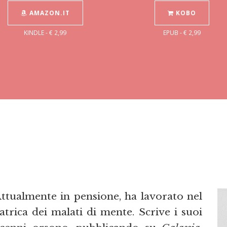
AMAZON.IT
KOBO
KINDLE - € 2,99
EPUB - € 2,99
Attualmente in pensione, ha lavorato nel
iatrica dei malati di mente. Scrive i suoi