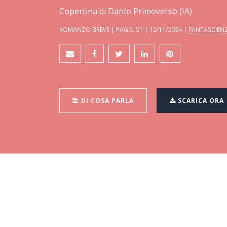
Copertina di Dante Primoverso (IA)
ROMANZO BREVE | PAGG. 51 | 12/11/2024 |
FANTASCIEN
DI COSA PARLA
SCARICA ORA