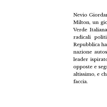
Nevio Giordan
Milton, un gi
Verde Italian
radicali poli
Repubblica ha 
nazione autos
leader ispirat
opposte e segr
altissimo, e c
faccia.