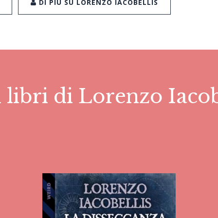
DI PIÙ SU LORENZO IACOBELLIS
i libri di Lorenzo Iacob