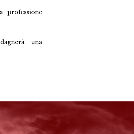
ua professione
uadagnerà una