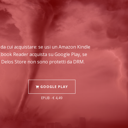
io da cui acquistare: se usi un Amazon Kindle
e Ebook Reader acquista su Google Play, se
su Delos Store non sono protetti da DRM.
GOOGLE PLAY
EPUB - € 4,49