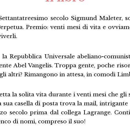
l Settantatreesimo secolo Sigmund Maleter, so
 Perpetua. Premio: venti mesi di vita e ovvia
iverli.
 la Repubblica Universale abeliano-comunist
nte Abel Vangelis. Troppa gente, poche risors
 gli altri? Rimangono in attesa, in comodi Limb
tta la solita vita durante i venti mesi che gli
a sua casella di posta trova la mail, intrigante
zzo secolo prima dal collega Lagrange. Con
enco di nomi, compreso il suo!