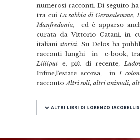
numerosi racconti. Di seguito ha
tra cui
La sabbia di Gerusalemme
,
L
Manfredonia
, ed è apparso anch
curata da Vittorio Catani, in c
italiani
storici
. Su Delos ha pubbl
racconti lunghi in e-book, tr
Lilliput
e, più di recente,
Ludov
Infine,l’estate scorsa, in
I colon
racconto
Altri soli, altri animali, a
ALTRI LIBRI DI LORENZO IACOBELLIS