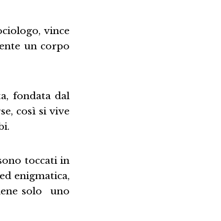
ciologo, vince
mente un corpo
a, fondata dal
e, così si vive
i.
 sono toccati in
 ed enigmatica,
tiene solo uno