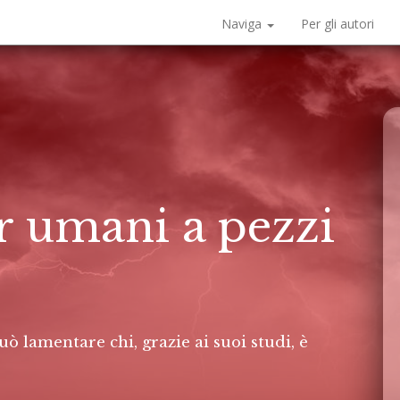
Naviga
Per gli autori
er umani a pezzi
uò lamentare chi, grazie ai suoi studi, è