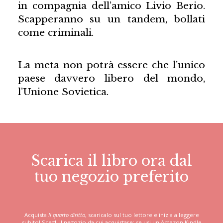
in compagnia dell’amico Livio Berio.
Scapperanno su un tandem, bollati
come criminali.
La meta non potrà essere che l’unico
paese davvero libero del mondo,
l’Unione Sovietica.
Scarica il libro ora dal
tuo negozio preferito
Acquista
Il quarto diritto
, scaricalo sul tuo lettore e inizia a leggere
subito! Scegli il negozio da cui acquistare: se usi un Amazon Kindle