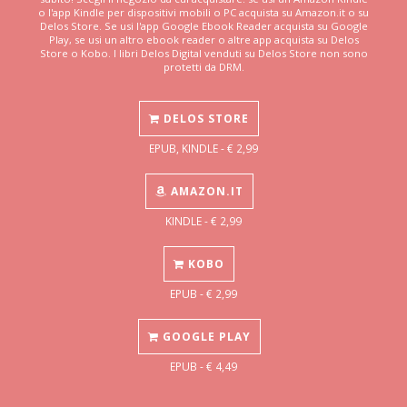
o l'app Kindle per dispositivi mobili o PC acquista su Amazon.it o su
Delos Store. Se usi l'app Google Ebook Reader acquista su Google
Play, se usi un altro ebook reader o altre app acquista su Delos
Store o Kobo. I libri Delos Digital venduti su Delos Store non sono
protetti da DRM.
DELOS STORE
EPUB, KINDLE - € 2,99
AMAZON.IT
KINDLE - € 2,99
KOBO
EPUB - € 2,99
GOOGLE PLAY
EPUB - € 4,49