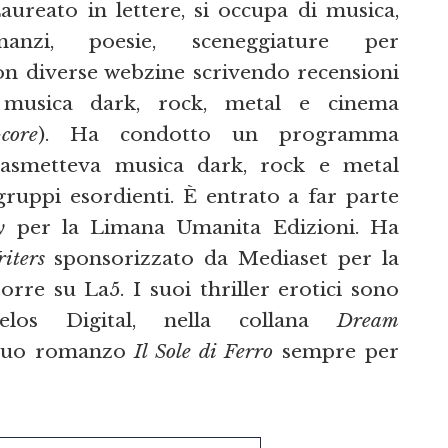
aureato in lettere, si occupa di musica,
manzi, poesie, sceneggiature per
on diverse webzine scrivendo recensioni
a musica dark, rock, metal e cinema
core
). Ha condotto un programma
rasmetteva musica dark, rock e metal
 gruppi esordienti. È entrato a far parte
y
per la Limana Umanita Edizioni. Ha
iters
sponsorizzato da Mediaset per la
rre su La5. I suoi thriller erotici sono
elos Digital, nella collana
Dream
l suo romanzo
Il Sole di Ferro
sempre per