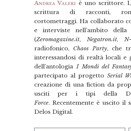
Andrea Valeri
è uno scrittore. L
scrittura di racconti, ro
cortometraggi. Ha collaborato c
e interviste nell’ambito dell
(
Zeromagazine.it
,
Negatron.it
,
N-
radiofonico,
Chaos Party
, che t
interessandosi di realtà locali e
dell’antologia
I Mondi del Fantas
partecipato al progetto
Serial Wr
creazione di una fiction da propo
usciti per i tipi della D
Force
. Recentemente è uscito i
Delos Digital.