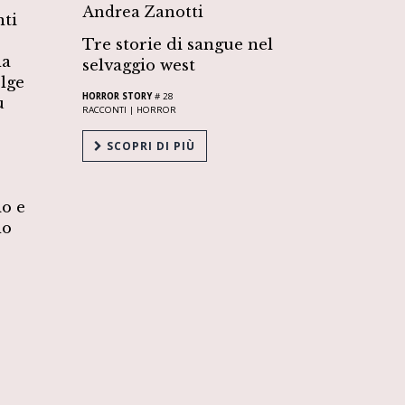
Andrea Zanotti
nti
Tre storie di sangue nel
la
selvaggio west
lge
HORROR STORY
# 28
ù
RACCONTI |
HORROR
SCOPRI DI PIÙ
io e
lo
o