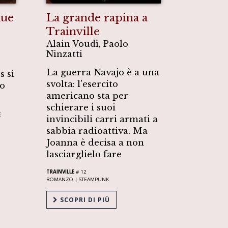
due
La grande rapina a
Trainville
Alain Voudì, Paolo
Ninzatti
La guerra Navajo è a una
s si
svolta: l'esercito
co
americano sta per
schierare i suoi
E
invincibili carri armati a
sabbia radioattiva. Ma
Joanna è decisa a non
lasciarglielo fare
TRAINVILLE
# 12
ROMANZO |
STEAMPUNK
SCOPRI DI PIÙ