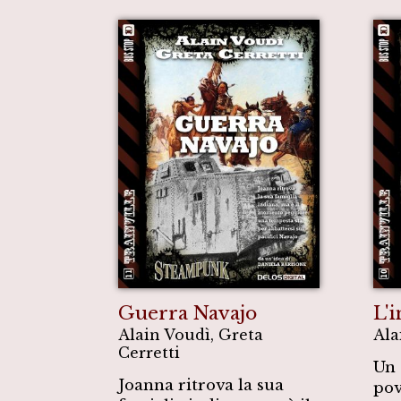
Guerra Navajo
L'
Alain Voudì, Greta
Ala
Cerretti
Un 
Joanna ritrova la sua
pov