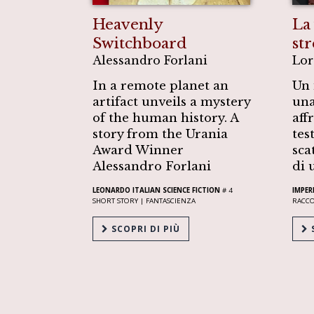
Heavenly
La
Switchboard
st
Alessandro Forlani
Lor
In a remote planet an
Un 
artifact unveils a mystery
una
of the human history. A
aff
story from the Urania
tes
Award Winner
sca
Alessandro Forlani
di 
LEONARDO ITALIAN SCIENCE FICTION
# 4
IMPER
SHORT STORY |
FANTASCIENZA
RACC
SCOPRI DI PIÙ
S