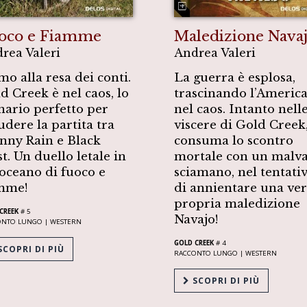
oco e Fiamme
Maledizione Nava
rea Valeri
Andrea Valeri
mo alla resa dei conti.
La guerra è esplosa,
d Creek è nel caos, lo
trascinando l’Americ
nario perfetto per
nel caos. Intanto nell
udere la partita tra
viscere di Gold Creek,
nny Rain e Black
consuma lo scontro
t. Un duello letale in
mortale con un malva
oceano di fuoco e
sciamano, nel tentati
mme!
di annientare una ver
propria maledizione
CREEK
# 5
Navajo!
ONTO LUNGO |
WESTERN
GOLD CREEK
# 4
COPRI DI PIÙ
RACCONTO LUNGO |
WESTERN
SCOPRI DI PIÙ