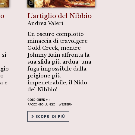
jo
L'artiglio del Nibbio
Andrea Valeri
Un oscuro complotto
a
minaccia di travolgere
e
Gold Creek, mentre
 si
Johnny Rain affronta la
sua sfida più ardua: una
gio
fuga impossibile dalla
vo
prigione più
a e
impenetrabile, il Nido
del Nibbio!
GOLD CREEK
# 3
RACCONTO LUNGO |
WESTERN
SCOPRI DI PIÙ