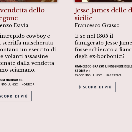
 vendetta dello
Jesse James delle 
regone
sicilie
enzo Davia
Francesco Grasso
intrepido cowboy e
E se nel 1865 il
 sceriffa mascherata
famigerato Jesse Jame
rontano un esercito di
fosse schierato a fian
te volanti assassine
degli ex-borbonici?
tenate dalla vendetta
FRANCESCO GRASSO L'INGEGNERE DELL
uno sciamano.
STORIE
# 1
RACCONTO LUNGO |
NARRATIVA
IUM HORROR
# 6
ONTO LUNGO |
HORROR
SCOPRI DI PIÙ
COPRI DI PIÙ