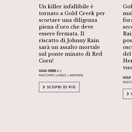
Un killer infallibile è
Gol
tornato a Gold Creek per
mal
scortare una diligenza
for
piena d’oro che deve
sec
essere fermata. Il
Rai
riscatto di Johnny Rain
pos
sarà un assalto mortale
osc
sul ponte minato di Red
del
Corn!
Hen
vuo
GOLD CREEK
# 2
RACCONTO LUNGO |
WESTERN
GOLD 
RACC
SCOPRI DI PIÙ
S