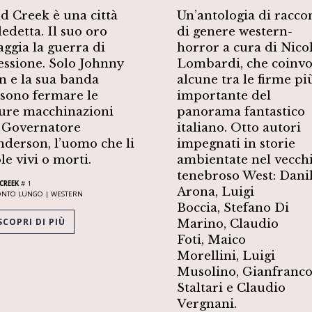
d Creek è una città
Un’antologia di racco
edetta. Il suo oro
di genere western-
aggia la guerra di
horror a cura di Nico
essione. Solo Johnny
Lombardi, che coinvo
n e la sua banda
alcune tra le firme pi
sono fermare le
importante del
ure macchinazioni
panorama fantastico
 Governatore
italiano. Otto autori
derson, l’uomo che li
impegnati in storie
le vivi o morti.
ambientate nel vecch
tenebroso West: Dani
CREEK
# 1
Arona, Luigi
ONTO LUNGO |
WESTERN
Boccia, Stefano Di
COPRI DI PIÙ
Marino, Claudio
Foti, Maico
Morellini, Luigi
Musolino, Gianfranc
Staltari e Claudio
Vergnani.