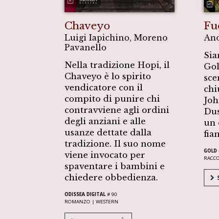
Chaveyo
Fu
Luigi Iapichino, Moreno
And
Pavanello
Sia
Nella tradizione Hopi, il
Gol
Chaveyo è lo spirito
sce
vendicatore con il
chi
compito di punire chi
Joh
contravviene agli ordini
Dus
degli anziani e alle
un 
usanze dettate dalla
fia
tradizione. Il suo nome
GOLD 
viene invocato per
RACC
spaventare i bambini e
chiedere obbedienza.
S
ODISSEA DIGITAL
# 90
ROMANZO |
WESTERN