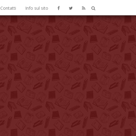
Contatti
Info sul sito