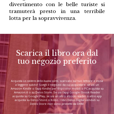
divertimento con le belle turiste si
tramuterà presto in una terribile
lotta per la sopravvivenza.
Scarica il libro ora dal
tuo negozio preferito
Acquista
La caldera della buona sorte
, scaricalo sul tuo lettore e inizia
a leggere subito! Scegli il negozio da cui acquistare: se usi un
Amazon Kindle o l'app Kindle per dispositivi mobili o PC acquista su
Amazon.it o su Delos Store. Se usi l'app Google Ebook Reader
acquista su Google Play, se usi un altro ebook reader o altre app
acquista su Delos Store o Kobo. I libri Delos Digital venduti su
Delos Store non sono protetti da DRM.