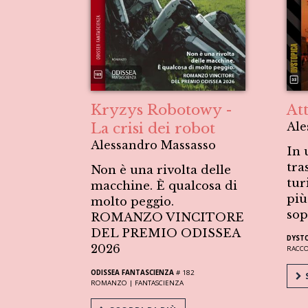
Kryzys Robotowy -
At
La crisi dei robot
Ale
Alessandro Massasso
In 
tra
Non è una rivolta delle
tur
macchine. È qualcosa di
più
molto peggio.
sop
ROMANZO VINCITORE
DEL PREMIO ODISSEA
DYST
2026
RACC
ODISSEA FANTASCIENZA
# 182
S
ROMANZO |
FANTASCIENZA