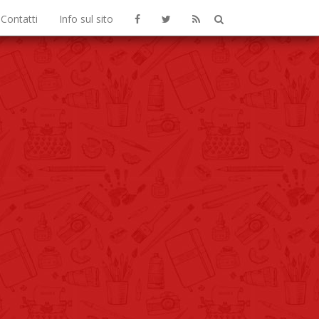
Contatti
Info sul sito