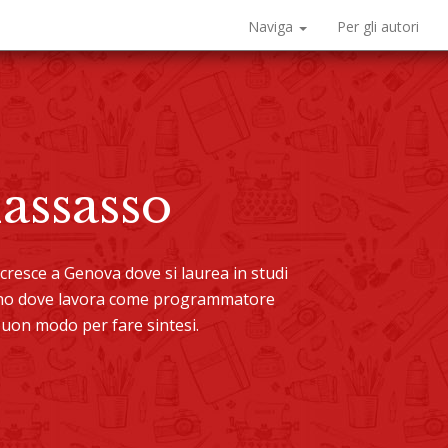
Naviga
Per gli autori
assasso
 cresce a Genova dove si laurea in studi
ilano dove lavora come programmatore
buon modo per fare sintesi.