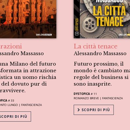
trazioni
La città tenace
ssandro Massasso
Alessandro Massasso
una Milano del futuro
Futuro prossimo, il
sformata in attrazione
mondo è cambiato ma
istica un uomo rischia
regole del business si
 del dovuto pur di
sono inasprite.
ravvivere.
DYSTOPICA
# 11
ROMANZO BREVE |
FANTASCIENZA
OPICA
# 33
ONTO LUNGO |
FANTASCIENZA
SCOPRI DI PIÙ
COPRI DI PIÙ