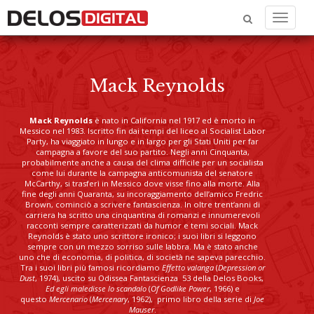
Menu
Mack Reynolds
Mack Reynolds
è nato in California nel 1917 ed è morto in
Messico nel 1983. Iscritto fin dai tempi del liceo al Socialist Labor
Party, ha viaggiato in lungo e in largo per gli Stati Uniti per far
campagna a favore del suo partito. Negli anni Cinquanta,
probabilmente anche a causa del clima difficile per un socialista
come lui durante la campagna anticomunista del senatore
McCarthy, si trasferì in Messico dove visse fino alla morte. Alla
fine degli anni Quaranta, su incoraggiamento dell’amico Fredric
Brown, cominciò a scrivere fantascienza. In oltre trent’anni di
carriera ha scritto una cinquantina di romanzi e innumerevoli
racconti sempre caratterizzati da humor e temi sociali. Mack
Reynolds è stato uno scrittore ironico; i suoi libri si leggono
sempre con un mezzo sorriso sulle labbra. Ma è stato anche
uno che di economia, di politica, di società ne sapeva parecchio.
Tra i suoi libri più famosi ricordiamo
Effetto valanga
(
Depression or
Dust
, 1974), uscito su Odissea Fantascienza 53 della Delos Books,
Ed egli maledisse lo scandalo
(
Of Godlike Power
, 1966) e
questo
Mercenario
(
Mercenary
, 1962), primo libro della serie di
Joe
Mauser
.