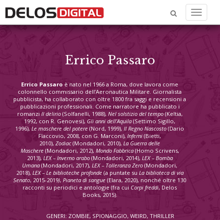
Menu
Errico Passaro
Errico Passaro
è nato nel 1966 a Roma, dove lavora come
colonnello commissario dell’Aeronautica Militare. Giornalista
pubblicista, ha collaborato con oltre 1800 fra saggi e recensioni a
pubblicazioni professionali. Come narratore ha pubblicato i
romanzi
Il delirio
(Solfanelli, 1988),
Nel solstizio del tempo
(Keltia,
1992, con R. Genovesi),
Gli anni dell’Aquila
(Settimo Sigillo,
1996),
Le maschere del potere
(Nord, 1999),
Il Regno Nascosto
(Dario
Flaccovio, 2008, con G. Marconi),
Inferni
(Bietti,
2010),
Zodiac
(Mondadori, 2010),
La Guerra delle
Maschere
(Mondadori, 2012),
Mondo Fabbrica
(Homo Scrivens,
2013),
LEX – Inverno arabo
(Mondadori, 2014),
LEX – Bomba
Umana
(Mondadori, 2017),
LEX – Tolleranza Zero
(Mondadori,
2018),
LEX – Le biblioteche profonde
(a puntate su
La biblioteca di via
Senato
, 2015-2019
)
,
Pianeta di sangue
(Elara, 2020), nonché oltre 130
racconti su periodici e antologie (fra cui
Corpi freddi
, Delos
Books, 2015).
GENERI: ZOMBIE, SPIONAGGIO, WEIRD, THRILLER