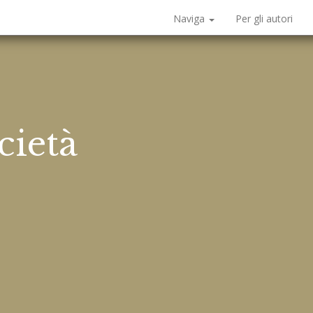
Naviga
Per gli autori
cietà