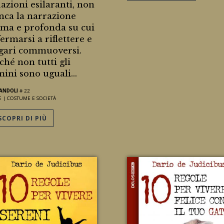
uazioni esilaranti, non
ca la narrazione
ima e profonda su cui
fermarsi a riflettere e
ari commuoversi.
ché non tutti gli
ini sono uguali...
IANDOLI
# 22
E |
COSTUME E SOCIETÀ
COPRI DI PIÙ