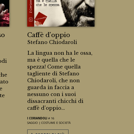
so
Caffè d'oppio
Stefano Chiodaroli
La lingua non ha le ossa,
ma è quella che le
odi
spezza! Come quella
tagliente di Stefano
che
Chiodaroli, che non
ato
guarda in faccia a
e
nessuno con i suoi
te
dissacranti chicchi di
caffè d'oppio...
I CORIANDOLI
# 16
SAGGIO |
COSTUME E SOCIETÀ