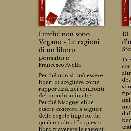
Perché non sono
13
Vegano - Le ragioni
d'
di un libero
Ste
pensatore
Tre
Francesco Avella
cor
alt
Perché non si può essere
des
liberi di scegliere come
sim
rapportarsi nei confronti
tip
del mondo animale?
ita
Perché bisognerebbe
mom
essere costretti a seguire
dal
delle regole imposte da
ben
qualcun altro? In questo
tra
libro troverete le ragioni