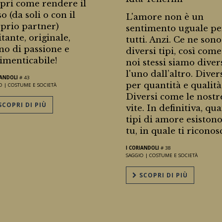
pri come rendere il
so (da soli o con il
L'amore non è un
prio partner)
sentimento uguale pe
itante, originale,
tutti. Anzi. Ce ne sono
no di passione e
diversi tipi, così come
imenticabile!
noi stessi siamo diver
l'uno dall’altro. Diver
IANDOLI
# 43
per quantità e qualità
O |
COSTUME E SOCIETÀ
Diversi come le nostr
COPRI DI PIÙ
vite. In definitiva, qua
tipi di amore esistono
tu, in quale ti riconosc
I CORIANDOLI
# 38
SAGGIO |
COSTUME E SOCIETÀ
SCOPRI DI PIÙ