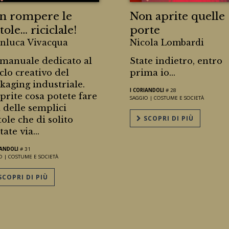
n rompere le
Non aprite quelle
tole… riciclale!
porte
nluca Vivacqua
Nicola Lombardi
manuale dedicato al
State indietro, entro
iclo creativo del
prima io...
kaging industriale.
I CORIANDOLI
# 28
prite cosa potete fare
SAGGIO |
COSTUME E SOCIETÀ
 delle semplici
SCOPRI DI PIÙ
tole che di solito
ate via...
IANDOLI
# 31
O |
COSTUME E SOCIETÀ
COPRI DI PIÙ