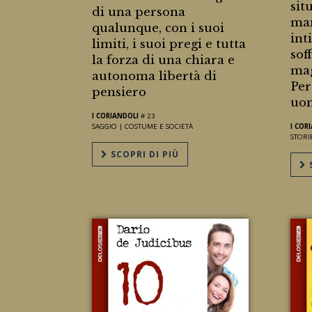
sit
di una persona
man
qualunque, con i suoi
int
limiti, i suoi pregi e tutta
sof
la forza di una chiara e
mag
autonoma libertà di
Per
pensiero
uom
I CORIANDOLI
# 23
SAGGIO |
COSTUME E SOCIETÀ
I COR
STORI
SCOPRI DI PIÙ
S