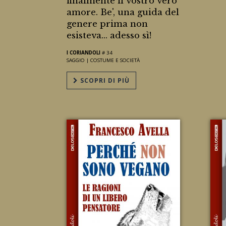
finalmente il vostro vero
amore. Be', una guida del
genere prima non
esisteva... adesso sì!
I CORIANDOLI
# 34
SAGGIO |
COSTUME E SOCIETÀ
SCOPRI DI PIÙ