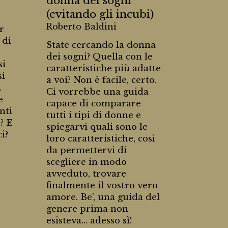
donna dei sogni
(evitando gli incubi)
Roberto Baldini
r
 di
State cercando la donna
dei sogni? Quella con le
si
caratteristiche più adatte
si
a voi? Non è facile, certo.
.
Ci vorrebbe una guida
e
capace di comparare
nti
tutti i tipi di donne e
? E
spiegarvi quali sono le
i?
loro caratteristiche, così
da permettervi di
scegliere in modo
avveduto, trovare
finalmente il vostro vero
amore. Be', una guida del
genere prima non
esisteva... adesso sì!