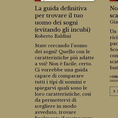
La guida definitiva
No
per trovare il tuo
sca
uomo dei sogni
Gia
(evitando gli incubi)
Un 
Roberto Baldini
ric
pac
State cercando l'uomo
Sco
dei sogni? Quello con le
con
caratteristiche più adatte
sca
a voi? Non è facile, certo.
butt
Ci vorrebbe una guida
capace di comparare
I COR
SAGGI
tutti i tipi di uomini e
spiegarvi quali sono le
S
loro caratteristiche, così
da permettervi di
scegliere in modo
avveduto, trovare