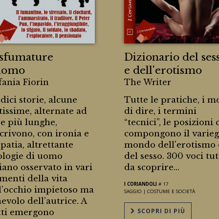
 sfumature
Dizionario del ses
uomo
e dell'erotismo
fania Fiorin
The Writer
dici storie, alcune
Tutte le pratiche, i m
tissime, alternate ad
di dire, i termini
re più lunghe,
“tecnici”, le posizioni 
crivono, con ironia e
compongono il varieg
patia, altrettante
mondo dell'erotismo 
ologie di uomo
del sesso. 300 voci tut
liano osservato in vari
da scoprire...
enti della vita
I CORIANDOLI
# 17
l’occhio impietoso ma
SAGGIO |
COSTUME E SOCIETÀ
evolo dell’autrice. A
SCOPRI DI PIÙ
tti emergono