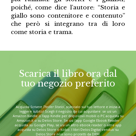
poiché, come dice l’autore: “Storia e
giallo sono contenitore e contenuto”
che però si integrano tra di loro
come storia e trama.
Scarica il libro ora dal
tuo negozio preferito
Acquista
Scrivere Thriller Storici
, scaricalo sul tuo lettore e inizia a
leggere subito! Scegli il negozio da cui acquistare: se usi un
Amazon Kindle o l'app Kindle per dispositivi mobili o PC acquista su
Amazon.it o su Delos Store. Se usi l'app Google Ebook Reader
acquista su Google Play, se usi un altro ebook reader o altre app
acquista su Delos Store o Kobo. I libri Delos Digital venduti su
Delos Store non sono protetti da DRM.