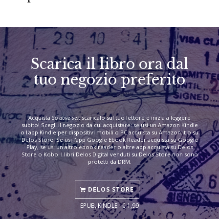
Scarica il libro ora dal
tuo negozio preferito
Acquista
So dove sei
, scaricalo sul tuo lettore e inizia a leggere
subito! Scegli il negozio da cui acquistare: se usi un Amazon Kindle
o l'app Kindle per dispositivi mobili o PC acquista su Amazon.it o su
Delos Store. Se usi l'app Google Ebook Reader acquista su Google
Play, se usi un altro ebook reader o altre app acquista su Delos
Store o Kobo. I libri Delos Digital venduti su Delos Store non sono
protetti da DRM.
DELOS STORE
EPUB, KINDLE - € 1,99