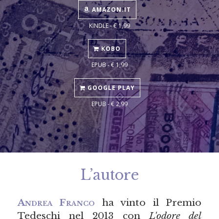
AMAZON.IT
KINDLE - € 1,99
KOBO
EPUB - € 1,99
GOOGLE PLAY
EPUB - € 2,99
L’autore
Andrea Franco
ha vinto il Premio
Tedeschi nel 2013 con
L'odore del