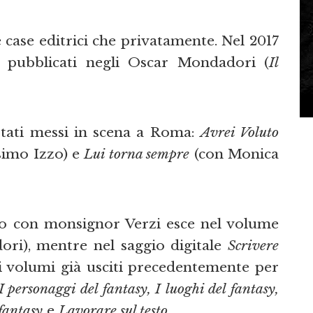
e case editrici che privatamente. Nel 2017
ti pubblicati negli Oscar Mondadori (
Il
 stati messi in scena a Roma:
Avrei Voluto
simo Izzo) e
Lui torna sempre
(con Monica
o con monsignor Verzi esce nel volume
ori), mentre nel saggio digitale
Scrivere
i volumi già usciti precedentemente per
 I personaggi del fantasy, I luoghi del fantasy,
 fantasy
e
Lavorare sul testo
.