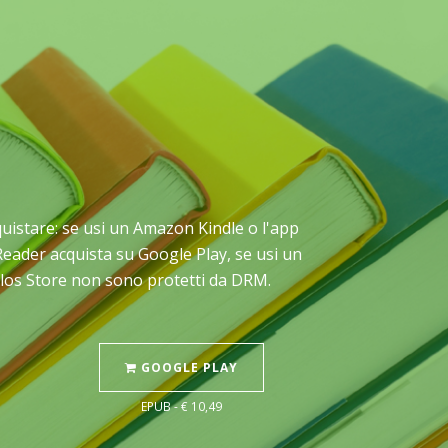
acquistare: se usi un Amazon Kindle o l'app
Reader acquista su Google Play, se usi un
Delos Store non sono protetti da DRM.
GOOGLE PLAY
EPUB - € 10,49