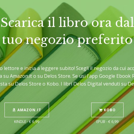
Scarica il libro ora dal
tuo negozio preferito
uo lettore e inizia a leggere subito! Scegli il negozio da cui 
sta su Amazon.it o su Delos Store. Se usi l'app Google Ebook 
sta su Delos Store o Kobo. I libri Delos Digital venduti su 
AMAZON.IT
KOBO
KINDLE - € 6,99
EPUB - € 6,99