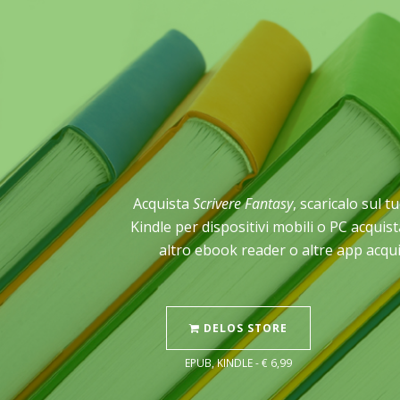
Acquista
Scrivere Fantasy
, scaricalo sul t
Kindle per dispositivi mobili o PC acqui
altro ebook reader o altre app acqui
DELOS STORE
EPUB, KINDLE - € 6,99