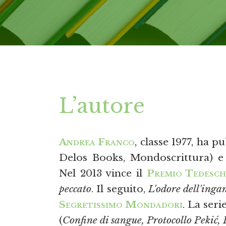
L’autore
Andrea Franco
, classe 1977, ha
Delos Books, Mondoscrittura) 
Nel 2013 vince il
Premio Tedesc
peccato
. Il seguito,
L'odore dell'inga
Segretissimo Mondadori
. La ser
(
Confine di sangue, Protocollo Pekić, L