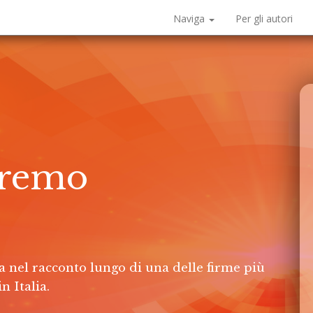
Naviga
Per gli autori
dremo
ica nel racconto lungo di una delle firme più
n Italia.