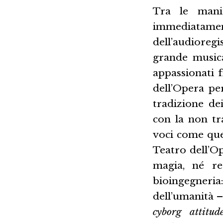
Tra le manif
immediatamen
dell’audioregi
grande musica
appassionati fr
dell’Opera pe
tradizione dei
con la non tr
voci come quel
Teatro dell’O
magia, né re
bioingegneria
dell’umanità –
cyborg attitud