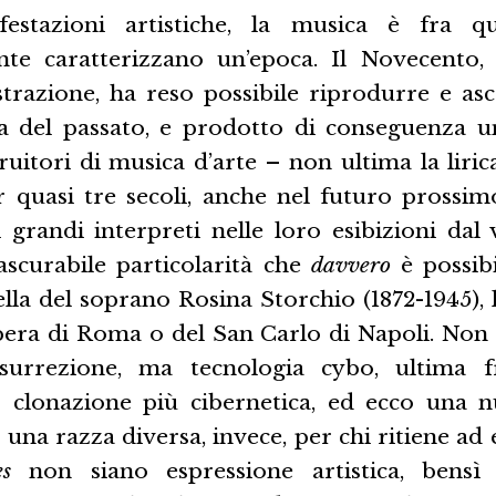
estazioni artistiche, la musica è fra q
te caratterizzano un’epoca. Il Novecento, 
strazione, ha reso possibile riprodurre e asc
 del passato, e prodotto di conseguenza u
uitori di musica d’arte – non ultima la lirica.
r quasi tre secoli, anche nel futuro prossi
 grandi interpreti nelle loro esibizioni dal 
ascurabile particolarità che
davvero
è possib
la del soprano Rosina Storchio (1872-1945), l
pera di Roma o del San Carlo di Napoli. Non 
surrezione, ma tecnologia cybo, ultima fr
: clonazione più cibernetica, ed ecco una 
 una razza diversa, invece, per chi ritiene ad
es
non siano espressione artistica, bensì