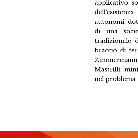
applicativo s
dell’esisten
autonomi, dota
di una socie
tradizionale 
braccio di fe
Zimmermann, p
Mastrilli, min
nel problema e