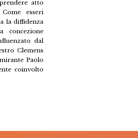
 prendere atto
? Come esseri
a la diffidenza
la concezione
nfluenzato dal
aestro Clemens
imirante Paolo
mente coinvolto