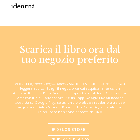
identità.
Scarica il libro ora dal
tuo negozio preferito
Acquista
Il grande coniglio bianco
, scaricalo sul tuo lettore e inizia a
leggere subito! Scegli il negozio da cui acquistare: se usi un
Amazon Kindle o l'app Kindle per dispositivi mobili o PC acquista su
Amazon.it o su Delos Store. Se usi l'app Google Ebook Reader
acquista su Google Play, se usi un altro ebook reader o altre app
acquista su Delos Store o Kobo. I libri Delos Digital venduti su
Delos Store non sono protetti da DRM.
DELOS STORE
EPUB, KINDLE - € 2,99