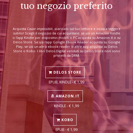
tuo negozio preferito
Acquista
Cause impossibili
, scaricalo sul tuo lettore e inizia a leggere
subito! Scegli il negozio da cui acquistare: se usi un Amazon Kindle
o l'app Kindle per dispositivi mobili o PC acquista su Amazon.it o su
Delos Store. Se usi l'app Google Ebook Reader acquista su Google
Play, se usi un altro ebook reader o altre app acquista su Delos
Store o Kobo. I libri Delos Digital venduti su Delos Store non sono
protetti da DRM.
DELOS STORE
EPUB, KINDLE - € 1,99
AMAZON.IT
KINDLE - € 1,99
KOBO
EPUB - € 1,99