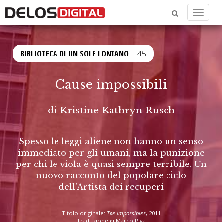
Menu
BIBLIOTECA DI UN SOLE LONTANO
| 45
Cause impossibili
di
Kristine Kathryn Rusch
Spesso le leggi aliene non hanno un senso
immediato per gli umani, ma la punizione
per chi le viola è quasi sempre terribile. Un
nuovo racconto del popolare ciclo
dell'Artista dei recuperi
Titolo originale:
The Impossibles
, 2011
Traduzione di Marco Riva