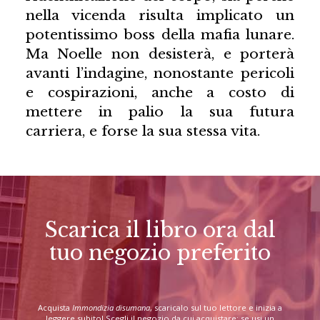
nella vicenda risulta implicato un
potentissimo boss della mafia lunare.
Ma Noelle non desisterà, e porterà
avanti l’indagine, nonostante pericoli
e cospirazioni, anche a costo di
mettere in palio la sua futura
carriera, e forse la sua stessa vita.
Scarica il libro ora dal
tuo negozio preferito
Acquista
Immondizia disumana
, scaricalo sul tuo lettore e inizia a
leggere subito! Scegli il negozio da cui acquistare: se usi un