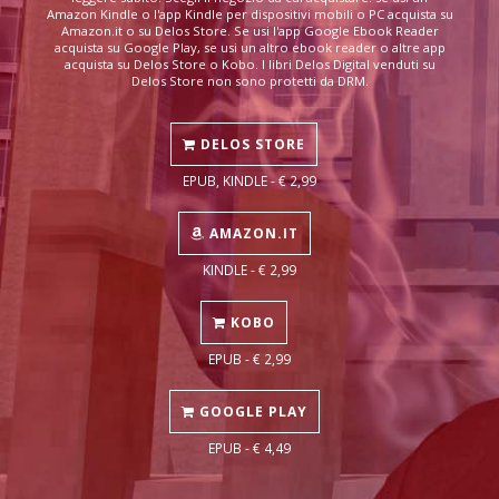
Amazon Kindle o l'app Kindle per dispositivi mobili o PC acquista su
Amazon.it o su Delos Store. Se usi l'app Google Ebook Reader
acquista su Google Play, se usi un altro ebook reader o altre app
acquista su Delos Store o Kobo. I libri Delos Digital venduti su
Delos Store non sono protetti da DRM.
DELOS STORE
EPUB, KINDLE - € 2,99
AMAZON.IT
KINDLE - € 2,99
KOBO
EPUB - € 2,99
GOOGLE PLAY
EPUB - € 4,49