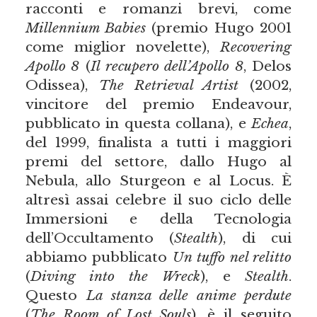
racconti e romanzi brevi, come
Millennium Babies
(premio Hugo 2001
come miglior novelette),
Recovering
Apollo 8
(
Il recupero dell’Apollo 8
, Delos
Odissea),
The Retrieval Artist
(2002,
vincitore del premio Endeavour,
pubblicato in questa collana), e
Echea
,
del 1999, finalista a tutti i maggiori
premi del settore, dallo Hugo al
Nebula, allo Sturgeon e al Locus. È
altresì assai celebre il suo ciclo delle
Immersioni e della Tecnologia
dell’Occultamento (
Stealth
), di cui
abbiamo pubblicato
Un tuffo nel relitto
(
Diving into the Wreck
), e
Stealth
.
Questo
La stanza delle anime perdute
(
The Room of Lost Souls
), è il seguito