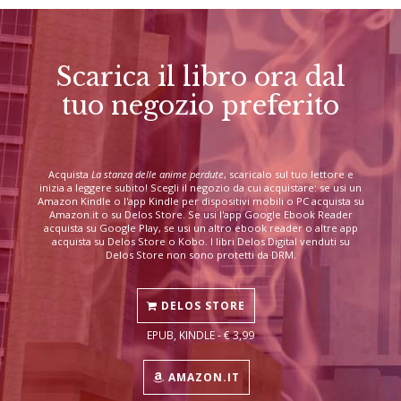
Scarica il libro ora dal
tuo negozio preferito
Acquista
La stanza delle anime perdute
, scaricalo sul tuo lettore e
inizia a leggere subito! Scegli il negozio da cui acquistare: se usi un
Amazon Kindle o l'app Kindle per dispositivi mobili o PC acquista su
Amazon.it o su Delos Store. Se usi l'app Google Ebook Reader
acquista su Google Play, se usi un altro ebook reader o altre app
acquista su Delos Store o Kobo. I libri Delos Digital venduti su
Delos Store non sono protetti da DRM.
DELOS STORE
EPUB, KINDLE - € 3,99
AMAZON.IT