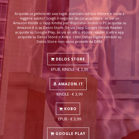
Acquista
La galleria dei suoi sogni
, scaricalo sul tuo lettore e inizia a
leggere subito! Scegli il negozio da cui acquistare: se usi un
Amazon Kindle o l'app Kindle per dispositivi mobili o PC acquista su
Amazon.it o su Delos Store. Se usi l'app Google Ebook Reader
acquista su Google Play, se usi un altro ebook reader o altre app
acquista su Delos Store o Kobo. I libri Delos Digital venduti su
Delos Store non sono protetti da DRM.
DELOS STORE
EPUB, KINDLE - € 3,99
AMAZON.IT
KINDLE - € 3,99
KOBO
EPUB - € 3,99
GOOGLE PLAY