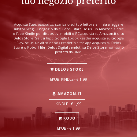
tuo negozio preferito
Acquista
Scarti immortali
, scaricalo sul tuo lettore e inizia a leggere
subito! Scegli il negozio da cui acquistare: se usi un Amazon Kindle
o l'app Kindle per dispositivi mobili o PC acquista su Amazon.it o su
Delos Store. Se usi l'app Google Ebook Reader acquista su Google
Play, se usi un altro ebook reader o altre app acquista su Delos
Store o Kobo. I libri Delos Digital venduti su Delos Store non sono
protetti da DRM.
DELOS STORE
EPUB, KINDLE - € 1,99
AMAZON.IT
KINDLE - € 1,99
KOBO
EPUB - € 1,99