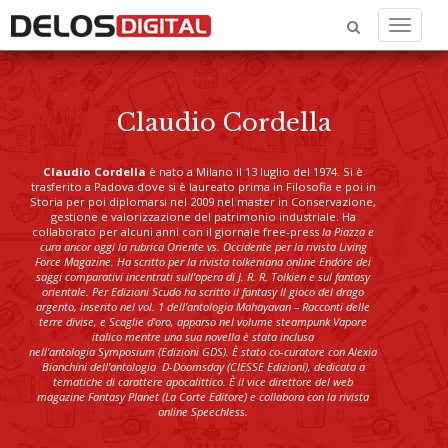
Menu
Claudio Cordella
Claudio Cordella
è nato a Milano il 13 luglio del 1974. Si è
trasferito a Padova dove si è laureato prima in Filosofia e poi in
Storia per poi diplomarsi nel 2009 nel master in Conservazione,
gestione e valorizzazione del patrimonio industriale. Ha
collaborato per alcuni anni con il giornale free-press
la Piazza e
cura ancor oggi la rubrica Oriente vs. Occidente per la rivista
Living
Force Magazine. Ha scritto per la rivista tolkeniana online
Endóre dei
saggi comparativi incentrati sull'opera di J. R. R. Tolkien e sul fantasy
orientale. Per Edizioni Scudo ha scritto il fantasy
Il gioco del drago
argento, inserito nel vol. 1 dell'antologia
Mahayavan – Racconti delle
terre divise, e
Scaglie d'oro, apparso nel volume steampunk
Vapore
italico mentre una sua novella è stata inclusa
nell'antologia
Symposium (Edizioni GDS). È stato co-curatore con Alexia
Bianchini dell'antologia
D-Doomsday (CIESSE Edizioni), dedicata a
tematiche di carattere apocalittico. È il vice direttore del web
magazine
Fantasy Planet (La Corte Editore) e collabora con la rivista
online
Speechless.