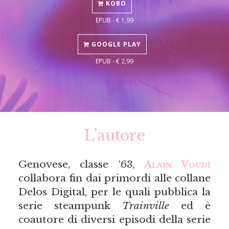
KOBO
EPUB - € 1,99
GOOGLE PLAY
EPUB - € 2,99
L’autore
Genovese, classe ‘63,
Alain Voudì
collabora fin dai primordi alle collane
Delos Digital, per le quali pubblica la
serie steampunk
Trainville
ed è
coautore di diversi episodi della serie