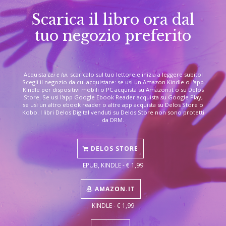
Scarica il libro ora dal
tuo negozio preferito
Acquista
Lei e lui
, scaricalo sul tuo lettore e inizia a leggere subito!
Scegli il negozio da cui acquistare: se usi un Amazon Kindle o l'app
Kindle per dispositivi mobili o PC acquista su Amazon.it o su Delos
Store. Se usi l'app Google Ebook Reader acquista su Google Play,
se usi un altro ebook reader o altre app acquista su Delos Store o
Kobo. I libri Delos Digital venduti su Delos Store non sono protetti
da DRM.
DELOS STORE
EPUB, KINDLE - € 1,99
AMAZON.IT
KINDLE - € 1,99