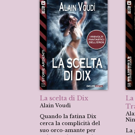
La scelta di Dix
La
Alain Voudì
Tr
Ala
Quando la fatina Dix
Nin
cerca la complicità del
suo orco-amante per
La 