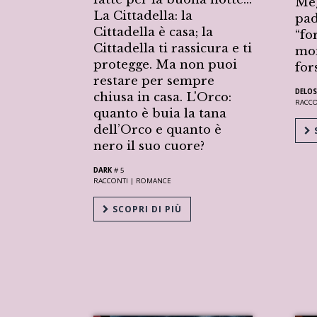
Meg
La Cittadella: la
pad
Cittadella è casa; la
“fo
Cittadella ti rassicura e ti
mon
protegge. Ma non puoi
for
restare per sempre
DELOS
chiusa in casa. L'Orco:
RACC
quanto è buia la tana
dell’Orco e quanto è
S
nero il suo cuore?
DARK
# 5
RACCONTI |
ROMANCE
SCOPRI DI PIÙ