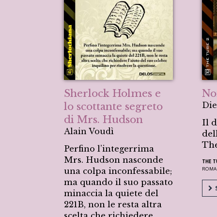
Sherlock Holmes e
Non
lo scottante segreto
Die
di Mrs. Hudson
Il 
Alain Voudì
del
The
Perfino l’integerrima
Mrs. Hudson nasconde
THE T
ROMA
una colpa inconfessabile;
ma quando il suo passato
S
minaccia la quiete del
221B, non le resta altra
scelta che richiedere