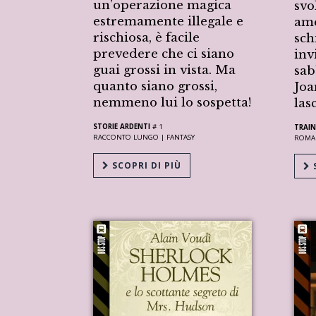
un’operazione magica
svo
estremamente illegale e
ame
rischiosa, è facile
sch
prevedere che ci siano
inv
guai grossi in vista. Ma
sab
quanto siano grossi,
Joa
nemmeno lui lo sospetta!
las
STORIE ARDENTI
# 1
TRAIN
RACCONTO LUNGO |
FANTASY
ROMA
SCOPRI DI PIÙ
S