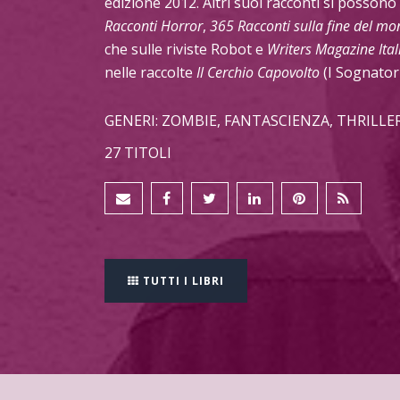
edizione 2012. Altri suoi racconti si possono
Racconti Horror
,
365 Racconti sulla fine del m
che sulle riviste Robot e
Writers Magazine Ital
nelle raccolte
Il Cerchio Capovolto
(I Sognatori
GENERI: ZOMBIE, FANTASCIENZA, THRILLE
27 TITOLI
TUTTI I LIBRI