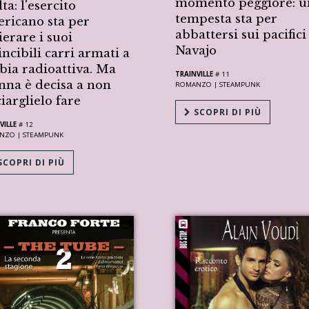
momento peggiore: u
lta: l'esercito
tempesta sta per
ricano sta per
abbattersi sui pacifici
ierare i suoi
Navajo
incibili carri armati a
bia radioattiva. Ma
TRAINVILLE
# 11
nna è decisa a non
ROMANZO |
STEAMPUNK
ciarglielo fare
SCOPRI DI PIÙ
VILLE
# 12
NZO |
STEAMPUNK
COPRI DI PIÙ