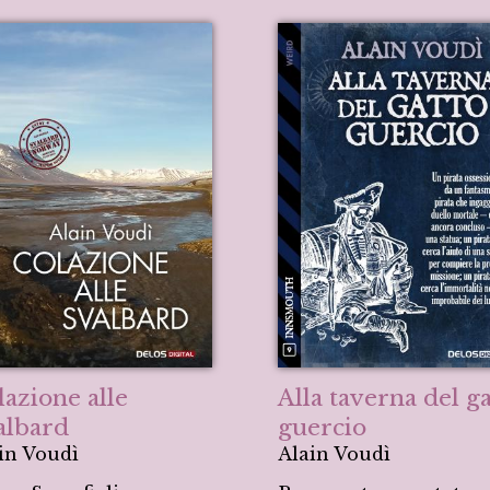
lazione alle
Alla taverna del g
albard
guercio
in Voudì
Alain Voudì