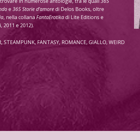
 trovare in numerose antologie, tra le quali
365
ondo
e
365 Storie d’amore
di Delos Books, oltre
ia
, nella collana
FantaErotika
di Lite Editions e
, 2011 e 2012).
R, STEAMPUNK, FANTASY, ROMANCE, GIALLO, WEIRD