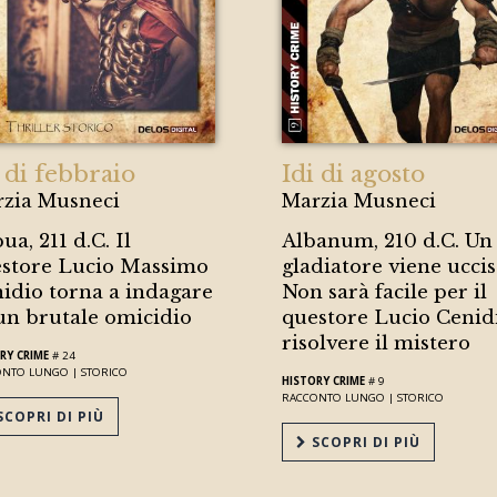
 di febbraio
Idi di agosto
zia Musneci
Marzia Musneci
ua, 211 d.C. Il
Albanum, 210 d.C. Un
store Lucio Massimo
gladiatore viene uccis
idio torna a indagare
Non sarà facile per il
un brutale omicidio
questore Lucio Cenid
risolvere il mistero
RY CRIME
# 24
ONTO LUNGO |
STORICO
HISTORY CRIME
# 9
RACCONTO LUNGO |
STORICO
COPRI DI PIÙ
SCOPRI DI PIÙ