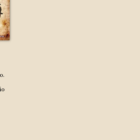
o.
io