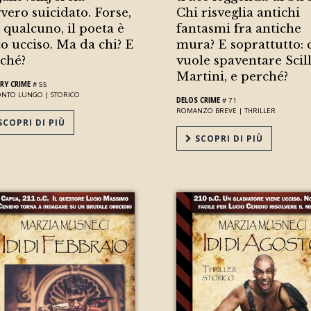
vero suicidato. Forse,
Chi risveglia antichi
 qualcuno, il poeta è
fantasmi fra antiche
to ucciso. Ma da chi? E
mura? E soprattutto: 
ché?
vuole spaventare Scil
Martini, e perché?
RY CRIME
# 55
ONTO LUNGO |
STORICO
DELOS CRIME
# 71
ROMANZO BREVE |
THRILLER
COPRI DI PIÙ
SCOPRI DI PIÙ