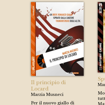
Sp
Il principio di
Mar
Locard
Mos
Marzia Musneci
tut
Per il nuovo giallo di
Maj