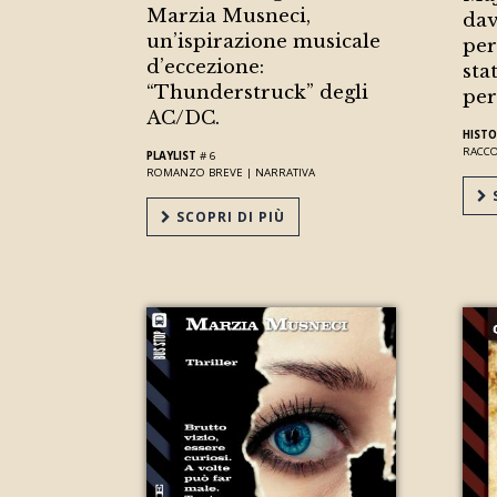
Marzia Musneci,
dav
un’ispirazione musicale
per
d’eccezione:
sta
“Thunderstruck” degli
per
AC/DC.
HISTO
RACC
PLAYLIST
# 6
ROMANZO BREVE |
NARRATIVA
S
SCOPRI DI PIÙ