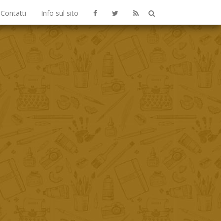
Contatti
Info sul sito