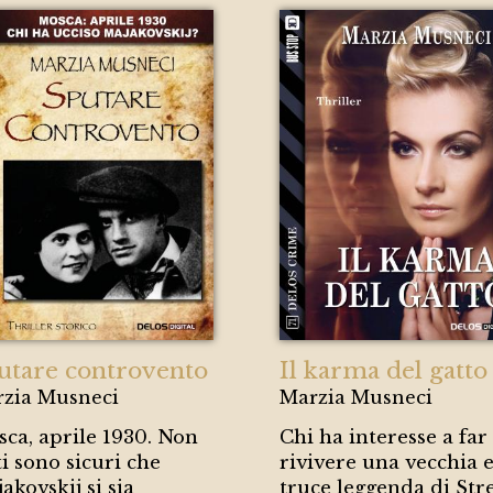
utare controvento
Il karma del gatto
zia Musneci
Marzia Musneci
ca, aprile 1930. Non
Chi ha interesse a far
ti sono sicuri che
rivivere una vecchia 
akovskij si sia
truce leggenda di Str