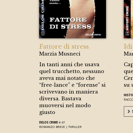
Fattore di stress
Idi
Marzia Musneci
Mar
In tanti anni che usava
Cap
quel trucchetto, nessuno
que
aveva mai notato che
Cen
“free-lance” e “forense” si
su 
scrivevano in maniera
HISTO
diversa. Bastava
RACC
muoversi nel modo
S
giusto
DELOS CRIME
# 47
ROMANZO BREVE |
THRILLER