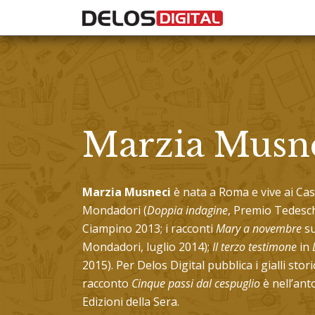
Marzia Musn
Marzia Musneci
è nata a Roma e vive ai Caste
Mondadori (
Doppia indagine
, Premio Tedesc
Ciampino 2013; i racconti
Mary a novembre
su
Mondadori, luglio 2014);
Il terzo testimone
in
2015). Per Delos Digital pubblica i gialli stori
racconto
Cinque passi dal cespuglio
è nell’ant
Edizioni della Sera.