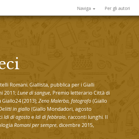
Naviga
Per gli autori
eci
lli Romani. Giallista, pubblica per i Gialli
hi 2011;
Lune di sangue
, Premio letterario Città di
 Giallo24 (2013);
Zeno Malerba, fotografo
(Giallo
Delitti in giallo
(Giallo Mondadori, agosto
ci
Idi di agosto
e
Idi di febbraio
, racconti lunghi. Il
ologia
Romani per sempre
, dicembre 2015,