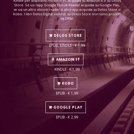
Kindle per dispositivi mobili o PC acquista su Amazon.it o su Delos
Store. Se usi l'app Google Ebook Reader acquista su Google Play,
se usi un altro ebook reader o altre app acquista su Delos Store o
Kobo. I libri Delos Digital venduti su Delos Store non sono protetti
da DRM.
DELOS STORE
EPUB, KINDLE - € 1,99
AMAZON.IT
KINDLE - € 1,99
KOBO
EPUB - € 1,99
GOOGLE PLAY
EPUB - € 2,99