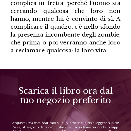
complica in fretta, perché l'uomo sta
cercando qualcosa che loro non
hanno, mentre lui è convinto di sì. A
complicare il quadro, c'è nello sfondo
la presenza incombente degli zombie,
che prima o poi verranno anche loro
a reclamare qualcosa: la loro vita.
Scarica il libro ora dal
tuo negozio preferito
Acquista
Luna nera
, scaricalo sul tuo lettore e inizia a leggere subito!
Scegli il negozio da cui acquistare: se usi un Amazon Kindle o l'app