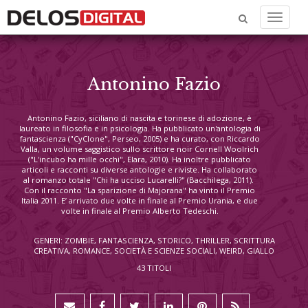
Menu
Antonino Fazio
Antonino Fazio, siciliano di nascita e torinese di adozione, è
laureato in filosofia e in psicologia. Ha pubblicato un'antologia di
fantascienza ("CyClone", Perseo, 2005) e ha curato, con Riccardo
Valla, un volume saggistico sullo scrittore noir Cornell Woolrich
("L'incubo ha mille occhi", Elara, 2010). Ha inoltre pubblicato
articoli e racconti su diverse antologie e riviste. Ha collaborato
al romanzo totale "Chi ha ucciso Lucarelli?" (Bacchilega, 2011).
Con il racconto "La sparizione di Majorana" ha vinto il Premio
Italia 2011. E’ arrivato due volte in finale al Premio Urania, e due
volte in finale al Premio Alberto Tedeschi.
GENERI: ZOMBIE, FANTASCIENZA, STORICO, THRILLER, SCRITTURA
CREATIVA, ROMANCE, SOCIETÀ E SCIENZE SOCIALI, WEIRD, GIALLO
43 TITOLI