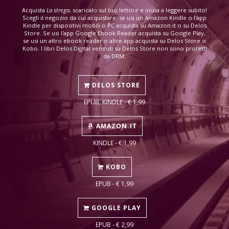
Acquista
La strega
, scaricalo sul tuo lettore e inizia a leggere subito!
Scegli il negozio da cui acquistare: se usi un Amazon Kindle o l'app
Kindle per dispositivi mobili o PC acquista su Amazon.it o su Delos
Store. Se usi l'app Google Ebook Reader acquista su Google Play,
se usi un altro ebook reader o altre app acquista su Delos Store o
Kobo. I libri Delos Digital venduti su Delos Store non sono protetti
da DRM.
DELOS STORE
EPUB, KINDLE - € 1,99
AMAZON.IT
KINDLE - € 1,99
KOBO
EPUB - € 1,99
GOOGLE PLAY
EPUB - € 2,99