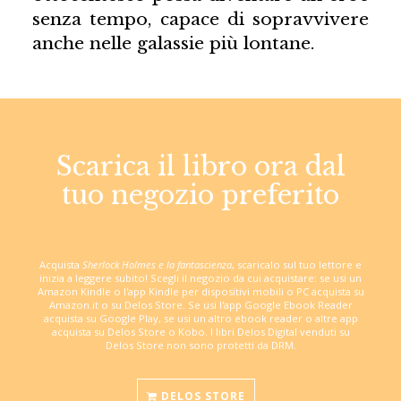
senza tempo, capace di sopravvivere
anche nelle galassie più lontane.
Scarica il libro ora dal
tuo negozio preferito
Acquista
Sherlock Holmes e la fantascienza
, scaricalo sul tuo lettore e
inizia a leggere subito! Scegli il negozio da cui acquistare: se usi un
Amazon Kindle o l'app Kindle per dispositivi mobili o PC acquista su
Amazon.it o su Delos Store. Se usi l'app Google Ebook Reader
acquista su Google Play, se usi un altro ebook reader o altre app
acquista su Delos Store o Kobo. I libri Delos Digital venduti su
Delos Store non sono protetti da DRM.
DELOS STORE