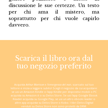
discussione le sue certezze. Un testo
per chi ama il mistero, ma
soprattutto per chi vuole capirlo
davvero.
Scarica il libro ora dal
tuo negozio preferito
Acquista
Arthur Morrison e l’emergenza del noir
, scaricalo sul tuo
lettore e inizia a leggere subito! Scegli il negozio da cui acquistare:
se usi un Amazon Kindle o l'app Kindle per dispositivi mobili o PC
acquista su Amazon.it o su Delos Store. Se usi l'app Google Ebook
Reader acquista su Google Play, se usi un altro ebook reader o
altre app acquista su Delos Store o Kobo. I libri Delos Digital
venduti su Delos Store non sono protetti da DRM.