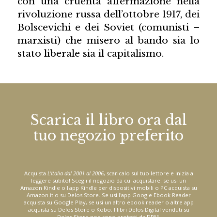
con una cruenta affermazione nella
rivoluzione russa dell’ottobre 1917, dei
Bolscevichi e dei Soviet (comunisti –
marxisti) che misero al bando sia lo
stato liberale sia il capitalismo.
Scarica il libro ora dal
tuo negozio preferito
Acquista
L'Italia dal 2001 al 2006
, scaricalo sul tuo lettore e inizia a
leggere subito! Scegli il negozio da cui acquistare: se usi un
Amazon Kindle o l'app Kindle per dispositivi mobili o PC acquista su
Amazon.it o su Delos Store. Se usi l'app Google Ebook Reader
acquista su Google Play, se usi un altro ebook reader o altre app
acquista su Delos Store o Kobo. I libri Delos Digital venduti su
Delos Store non sono protetti da DRM.