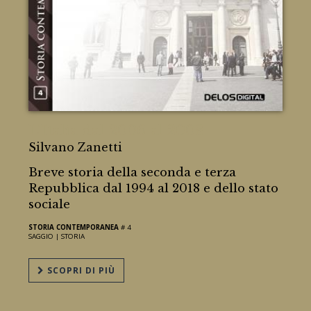
L'Italia dal 2006 al 2008
Silvano Zanetti
Breve storia della seconda e terza
Repubblica dal 1994 al 2018 e dello stato
sociale
STORIA CONTEMPORANEA
# 4
SAGGIO |
STORIA
SCOPRI DI PIÙ