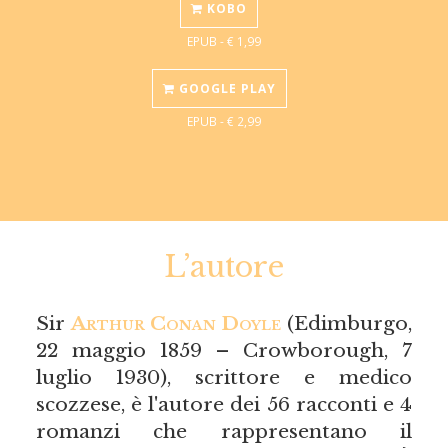
KOBO
EPUB - € 1,99
GOOGLE PLAY
EPUB - € 2,99
L’autore
Sir
Arthur Conan Doyle
(Edimburgo,
22 maggio 1859 – Crowborough, 7
luglio 1930), scrittore e medico
scozzese, è l'autore dei 56 racconti e 4
romanzi che rappresentano il