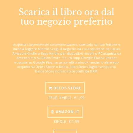
Scarica il libro ora dal
tuo negozio preferito
Acquista
L’avventura del carbonchio azzurro
, scaricalo sul tuo lettore e
inizia a leggere subito! Scegli il negozio da cui acquistare: se usi un
Amazon Kindle o l'app Kindle per dispositivi mobili o PC acquista su
Amazon.it o su Delos Store. Se usi l'app Google Ebook Reader
acquista su Google Play, se usi un altro ebook reader o altre app
acquista su Delos Store o Kobo. I libri Delos Digital venduti su
Delos Store non sono protetti da DRM.
DELOS STORE
EPUB, KINDLE - € 1,99
AMAZON.IT
KINDLE - € 1,99