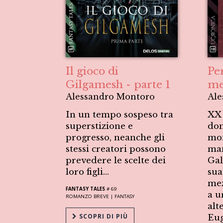
Il gioco di
Pe
Gilgamesh - parte 1
me
Alessandro Montoro
Ale
In un tempo sospeso tra
XX 
superstizione e
dom
progresso, neanche gli
mon
stessi creatori possono
man
prevedere le scelte dei
Gal
loro figli...
sua
mez
FANTASY TALES
# 69
a 
ROMANZO BREVE |
FANTASY
alt
SCOPRI DI PIÙ
Eug