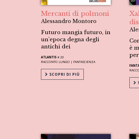
Mercanti di polmoni
Xak
Alessandro Montoro
di
Ale
Futuro mangia futuro, in
un’epoca degna degli
Con
antichi dei
è m
per
ATLANTIS
# 20
RACCONTO LUNGO |
FANTASCIENZA
FANTA
RACC
SCOPRI DI PIÙ
S