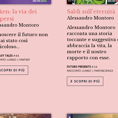
en: la via dei
Saldi sull'eternità
spersi
Alessandro Montoro
ssandro Montoro
Alessandro Montoro
racconta una storia
oscere il futuro non
toccante e suggestiva
ai stato così
abbraccia la vita, la
icoloso...
morte e il nostro
SY TALES
# 84
rapporto con esse.
ONTO LUNGO |
FANTASY
FUTURO PRESENTE
# 54
COPRI DI PIÙ
RACCONTO LUNGO |
FANTASCIENZA
SCOPRI DI PIÙ