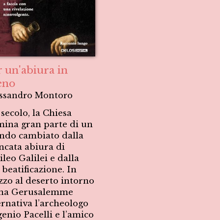
r un'abiura in
no
ssandro Montoro
secolo, la Chiesa
ina gran parte di un
do cambiato dalla
cata abiura di
ileo Galilei e dalla
 beatificazione. In
zo al deserto intorno
una Gerusalemme
ernativa l’archeologo
enio Pacelli e l’amico