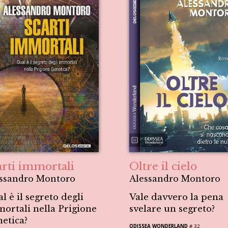
arti immortali
Oltre il cielo
ssandro Montoro
Alessandro Montoro
l è il segreto degli
Vale davvero la pena
ortali nella Prigione
svelare un segreto?
etica?
ODISSEA WONDERLAND
# 32