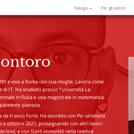
Naviga
Per gli autori
Montoro
1990 e vive a Roma con sua moglie. Lavora come
di IT. Ha studiato presso l’università La
nnale in fisica e una magistrale in matematica.
ipalmente pianista.
ra da Franco Forte. Ha esordito con
Per un’abiura
al a ottobre 2021, proseguendo con altri lavori
derland
, e con
Scarti immortali
nella celebre