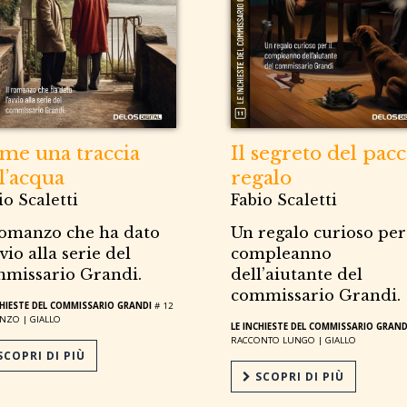
me una traccia
Il segreto del pac
l’acqua
regalo
io Scaletti
Fabio Scaletti
romanzo che ha dato
Un regalo curioso per 
vvio alla serie del
compleanno
missario Grandi.
dell’aiutante del
commissario Grandi.
CHIESTE DEL COMMISSARIO GRANDI
# 12
NZO |
GIALLO
LE INCHIESTE DEL COMMISSARIO GRAND
RACCONTO LUNGO |
GIALLO
COPRI DI PIÙ
SCOPRI DI PIÙ