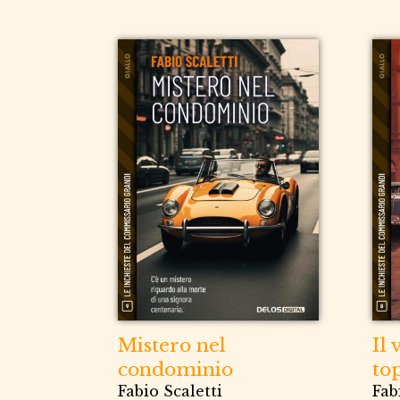
Mistero nel
Il 
condominio
to
Fabio Scaletti
Fab