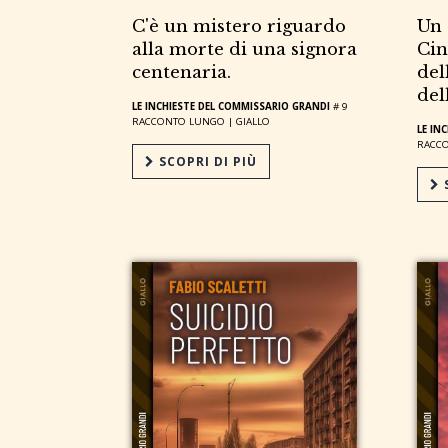
C'è un mistero riguardo
Un 
alla morte di una signora
Cin
centenaria.
del
del
LE INCHIESTE DEL COMMISSARIO GRANDI
# 9
RACCONTO LUNGO |
GIALLO
LE IN
RACC
SCOPRI DI PIÙ
S