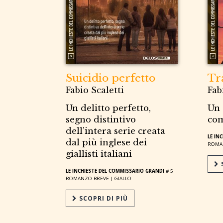
Suicidio perfetto
Tr
Fabio Scaletti
Fab
Un delitto perfetto,
Un 
segno distintivo
com
dell’intera serie creata
LE IN
dal più inglese dei
ROMA
giallisti italiani
S
LE INCHIESTE DEL COMMISSARIO GRANDI
# 5
ROMANZO BREVE |
GIALLO
SCOPRI DI PIÙ