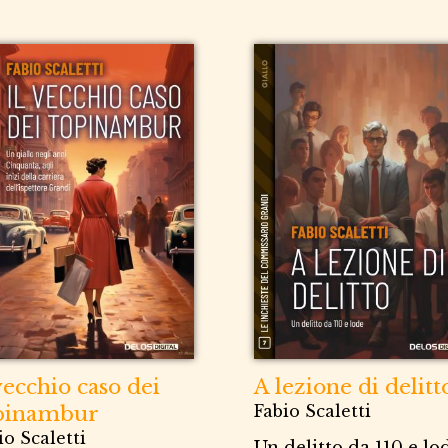
vecchio caso dei
A lezione di delitt
pinambur
Fabio Scaletti
io Scaletti
Un delitto da 110 e lo