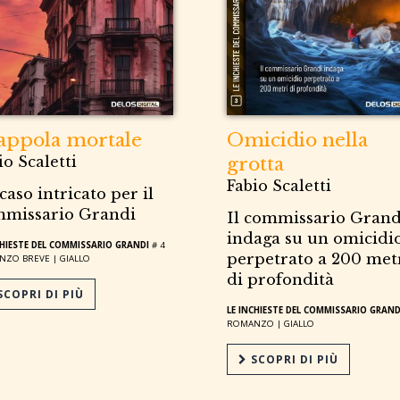
appola mortale
Omicidio nella
io Scaletti
grotta
Fabio Scaletti
caso intricato per il
missario Grandi
Il commissario Grand
indaga su un omicidi
CHIESTE DEL COMMISSARIO GRANDI
# 4
perpetrato a 200 met
NZO BREVE |
GIALLO
di profondità
COPRI DI PIÙ
LE INCHIESTE DEL COMMISSARIO GRAND
ROMANZO |
GIALLO
SCOPRI DI PIÙ