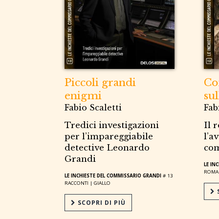
Piccoli grandi
Co
enigmi
sul
Fabio Scaletti
Fab
Tredici investigazioni
Il 
per l’impareggiabile
l’a
detective Leonardo
com
Grandi
LE IN
ROMA
LE INCHIESTE DEL COMMISSARIO GRANDI
# 13
RACCONTI |
GIALLO
S
SCOPRI DI PIÙ