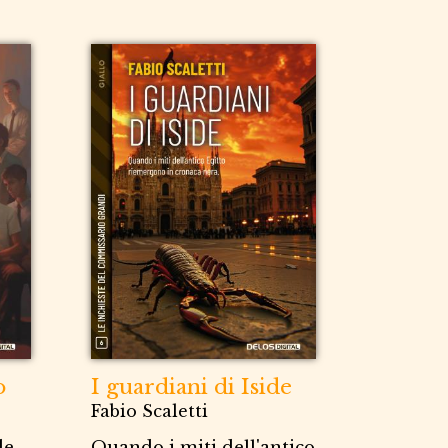
o
I guardiani di Iside
Fabio Scaletti
de
Quando i miti dell'antico