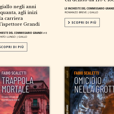
giallo negli anni
LE INCHIESTE DEL COMMISSARIO GRAND
quanta, agli inizi
ROMANZO BREVE |
GIALLO
la carriera
SCOPRI DI PIÙ
l'ispettore Grandi
CHIESTE DEL COMMISSARIO GRANDI
# 8
ONTO LUNGO |
GIALLO
COPRI DI PIÙ